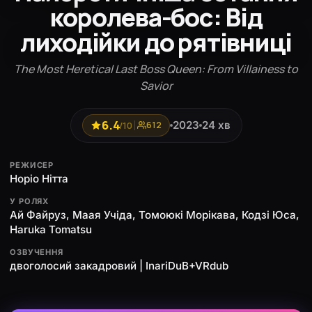
королева-бос: Від
лиходійки до рятівниці
The Most Heretical Last Boss Queen: From Villainess to
Savior
6.4
2023
24 хв
/10
612
РЕЖИСЕР
Норіо Нітта
У РОЛЯХ
Ай Файруз, Маая Учіда, Томоюкі Морікава, Кодзі Юса,
Haruka Tomatsu
ОЗВУЧЕННЯ
двоголосий закадровий | InariDuB+VRdub