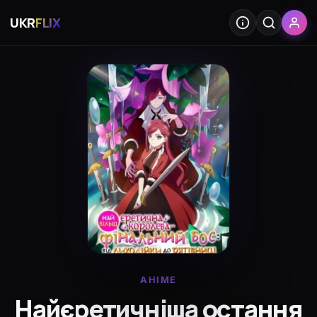
UKR
FLIX
АНІМЕ
Найєретичніша остання