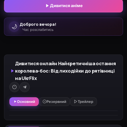
Дивитися аніме
Доброго вечора!
🌙
Час розслабитись
Дивитися онлайн Найєретичніша остання
королева-бос: Від лиходійки до рятівниці
на UkrFlix
Основний
Резервний
Трейлер