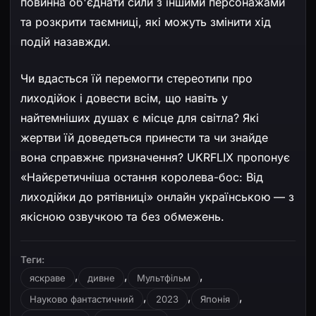
повинна об'єднати сили з іншими персонажами
та розкрити таємниці, які можуть змінити хід
подій назавжди.
Чи вдасться їй перемогти стереотипи про
лиходійок і довести всім, що навіть у
найтемніших душах є місце для світла? Які
жертви їй доведеться принести та чи знайде
вона справжнє призначення? UKRFLIX пропонує
«Найєретичніша остання королева-бос: Від
лиходійки до рятівниці» онлайн українською — з
якісною озвучкою та без обмежень.
Теги:
,
,
,
яскраве
дивне
Мультфільм
,
,
,
Науково фантастичний
2023
Японія