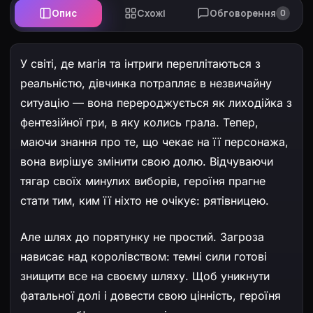
Опис
Схожі
Обговорення
0
У світі, де магія та інтриги переплітаються з
реальністю, дівчинка потрапляє в незвичайну
ситуацію — вона перероджується як лиходійка з
фентезійної гри, в яку колись грала. Тепер,
маючи знання про те, що чекає на її персонажа,
вона вирішує змінити свою долю. Відчуваючи
тягар своїх минулих виборів, героїня прагне
стати тим, ким її ніхто не очікує: рятівницею.
Але шлях до порятунку не простий. Загроза
нависає над королівством: темні сили готові
знищити все на своєму шляху. Щоб уникнути
фатальної долі і довести свою цінність, героїня