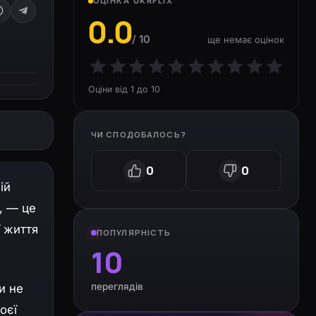
ОЦІНКА UKRFLIX
0.0
/ 10
ще немає оцінок
Оціни від 1 до 10
ЧИ СПОДОБАЛОСЬ?
0
0
ій
, — це
ї життя
ПОПУЛЯРНІСТЬ
10
переглядів
и не
оєї