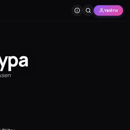
Увійти
кура
usen