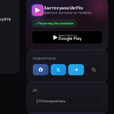
Застосунок UkrFlix
Дивіться зручніше на телефоні
чуйте
Перегляд без реклами
Завантажити в
Google Play
ПОДІЛИТИСЯ
ДІЇ
Поскаржитись