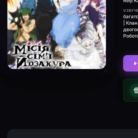
Reiji 
ОЗВУЧ
багат
| Клан
двого
Робот
