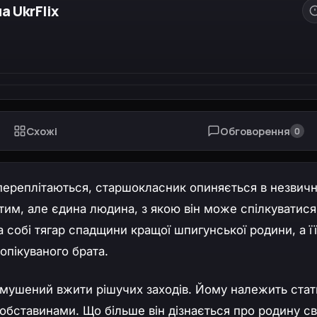
а UkrFlix
Схожі
Обговорення
0
ні переплітаються, старшокласник опиняється в незвичн
утим, але єдина людина, з якою він може спілкуватися
а собі тягар спадщини кращої шпигунської родини, а ї
опікуваного брата.
змушений вжити рішучих заходів. Йому належить стат
 обставинами. Що більше він дізнається про родину св