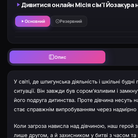
Дивитися онлайн Місія сім'ї Йозакура н
Основний
Резервний
Опис
У світі, де шпигунська діяльність і шкільні буд
ситуації. Він завжди був сором’язливим і замкн
його подруга дитинства. Проте дівчина несуть н
стає справжнім випробуванням через надмірно 
Коли загроза нависла над дівчиною, наш герой 
лише другом, а й захисником у битві з часом та