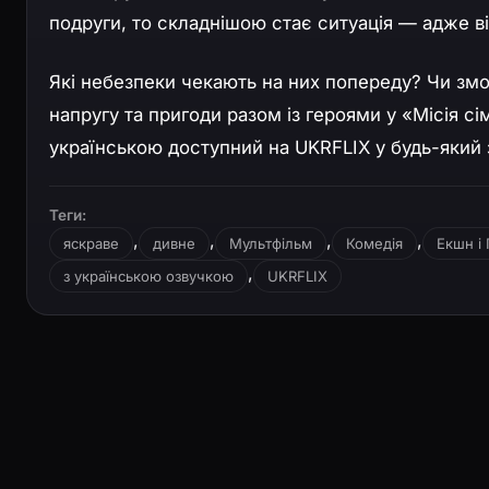
подруги, то складнішою стає ситуація — адже ві
Які небезпеки чекають на них попереду? Чи змо
напругу та пригоди разом із героями у «Місія сі
українською доступний на UKRFLIX у будь-який
Теги:
,
,
,
,
яскраве
дивне
Мультфільм
Комедія
Екшн і
,
з українською озвучкою
UKRFLIX