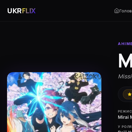
UKR
FLIX
Голов
АНІМ
М
Missi
РЕЖИС
Mirai 
У РОЛ