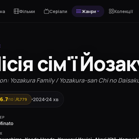
на
Фільми
Серіали
Жанри
Колекції
Е
ісія сім'ї Йоза
on: Yozakura Family / Yozakura-san Chi no Daisak
6.7
2024
24 хв
/10
779
ЕР
Minato
ЯХ