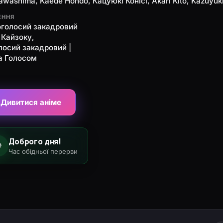
Kawashima, Kaede Hondo, Кацуюкі Конісі, Akari Kitô, Kazuyuki
ЕННЯ
оголосий закадровий
 Кайзоку,
лосий закадровий |
а Голосом
Дивитися аніме
Доброго дня!

Час обідньої перерви