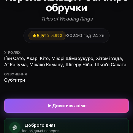
обручки
Tales of Wedding Rings
5.5
2024
0 год 24 хв
/10
882
У РОЛЯХ
Ґен Сато, Акарі Кіто, Міюрі Шімабукуро, Хітомі Уеда,
Аї Какума, Мікако Комацу, Шіґеру Чіба, Шьоґо Саката
ОЗВУЧЕННЯ
Субтитри
Дивитися аніме
Доброго дня!
🍿
Час обідньої перерви