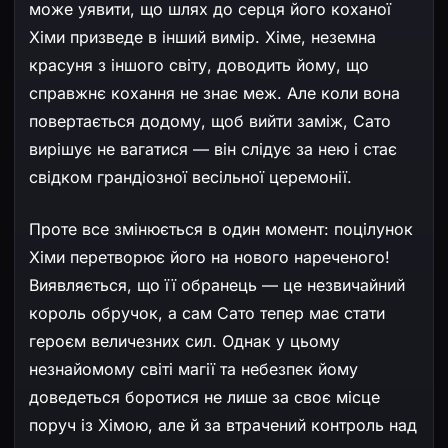
може уявити, що шлях до серця його коханої
Хіми призведе в інший вимір. Хіме, неземна
красуня з іншого світу, доводить йому, що
справжнє кохання не знає меж. Але коли вона
повертається додому, щоб вийти заміж, Сато
вирішує не вагатися — він слідує за нею і стає
свідком грандіозної весільної церемонії.
Проте все змінюється в один момент: поцілунок
Хіми перетворює його на нового нареченого!
Виявляється, що її обранець — це незвичайний
король обручок, а сам Сато тепер має стати
героєм величезних сил. Однак у цьому
незнайомому світі магії та небезпек йому
доведеться боротися не лише за своє місце
поруч із Хімою, але й за втрачений контроль над