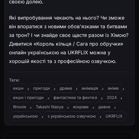
своєю долею.
Які випробування чекають на нього? Чи зможе
він впоратися з новими обов'язками та битвами
за трон? І чи знайде своє щастя разом із Хімою?
Дивитися «Король кільця / Сага про обручки»
онлайн українською на UKRFLIX можна у
хорошій якості та з професійною озвучкою.
Теги:
,
,
,
,
,
екшн
пригоди
драма
анімація
аніме
,
,
,
екшн і пригоди
фантастика та фентезі
2024
,
,
,
,
Японія
Takashi Naoya
яскраве
дивне
,
,
українською
з українською озвучкою
UKRFLIX