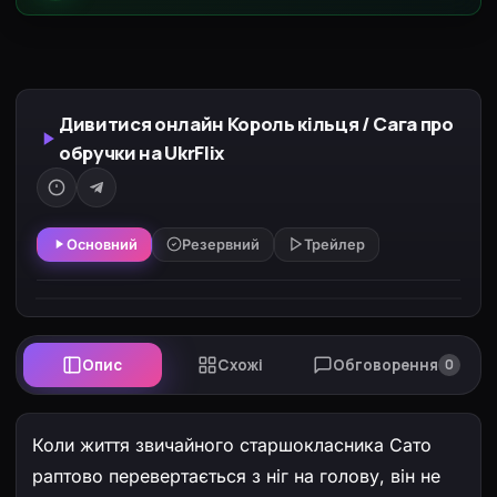
Дивитися онлайн Король кільця / Сага про
обручки на UkrFlix
Основний
Резервний
Трейлер
Опис
Схожі
Обговорення
0
Коли життя звичайного старшокласника Сато
раптово перевертається з ніг на голову, він не