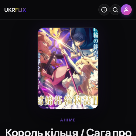
UKR
FLIX
АНІМЕ
Король кільця / Сага про