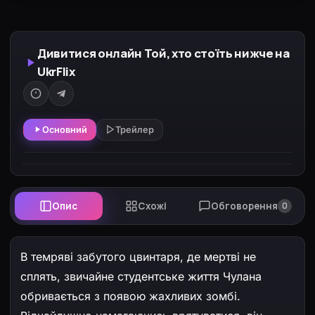
Дивитися онлайн Той, хто стоїть нижче на
UkrFlix
Основний
Трейлер
Опис
Схожі
Обговорення
0
В темряві забутого цвинтаря, де мертві не
сплять, звичайне студентське життя Чулана
обривається з появою жахливих зомбі.