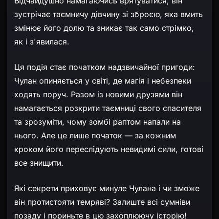
Відчайдушно намагаючись врятуватися, він
зустрічає таємничу дівчину зі зброєю, яка вмить
змінює його долю та зникає так само стрімко,
як і з'явилася.
Ця подія стає початком надзвичайної пригоди:
Чулан опиняється у світі, де магія і небезпеки
ходять поруч. Разом із новими друзями він
намагається розкрити таємниці свого спасителя
та зрозуміти, чому зомбі раптом напали на
нього. Але це лише початок — за кожним
кроком його переслідують невидимі сили, готові
все знищити.
Які секрети приховує минуле Чулана і чи зможе
він протистояти темряві? Залиште всі сумніви
позаду і пориньте в цю захоплюючу історію!