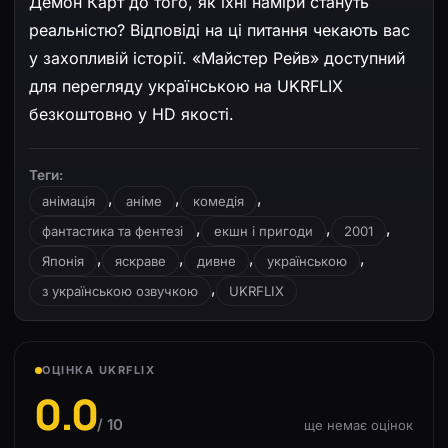
Демон Карт до того, як їхні наміри стануть
реальністю? Відповіді на ці питання чекають вас
у захопливій історії. «Майстер Рейв» доступний
для перегляду українською на UKRFLIX
безкоштовно у HD якості.
Теги:
,
,
,
анімація
аніме
комедія
,
,
,
фантастика та фентезі
екшн і пригоди
2001
,
,
,
,
Японія
яскраве
дивне
українською
,
з українською озвучкою
UKRFLIX
ОЦІНКА UKRFLIX
0.0
/ 10
ще немає оцінок