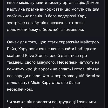
нього місію зупинити таємну організацію Демон
Карт, яка прагне використати цю могутність для
своїх лихих планів. В його подорожі Хару
зустрічає незабутніх союзників, готових
допомогти йому в боротьбі з темрявою.
Однак для того, щоб стати справжнім Майстром
Рейв, Хару повинен не лише знайти і об'єднати
scattered Rave Stones, але й дізнатися про
таємниці свого минулого. Небезпеки чатують на
кожному кроці: вороги не сплять і готові піти на
все заради влади. Хто ж переможе у цій битві за
долю світу? Місія Хару стає все більш
небезпечною.
Чи зможе він подолати всі труднощі і зупинити