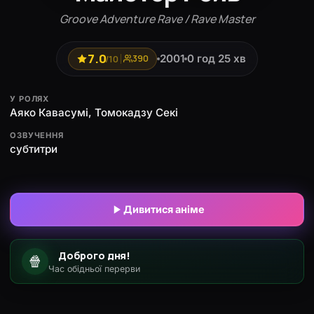
Groove Adventure Rave / Rave Master
7.0
2001
0 год 25 хв
/10
390
У РОЛЯХ
Аяко Кавасумі, Томокадзу Секі
ОЗВУЧЕННЯ
субтитри
Дивитися аніме
Доброго дня!
🍿
Час обідньої перерви