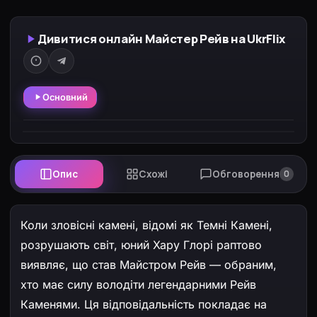
Дивитися онлайн Майстер Рейв на UkrFlix
Основний
Опис
Схожі
Обговорення
0
Коли зловісні камені, відомі як Темні Камені,
розрушають світ, юний Хару Глорі раптово
виявляє, що став Майстром Рейв — обраним,
хто має силу володіти легендарними Рейв
Каменями. Ця відповідальність покладає на