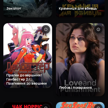
Заколот
Крамниця для вбивць
Прагни до вершини!
Ганбастер 2 /
Прагнення до вершини
2! Diebuster
Любов і покарання