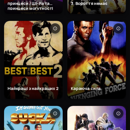
принцеси / Ші-Ра та
3. Вороття немає
принцеси могутності
Найкращі з найкращих 2
Караюча сила