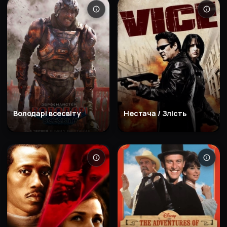
Володарі всесвіту
Нестача / Злість