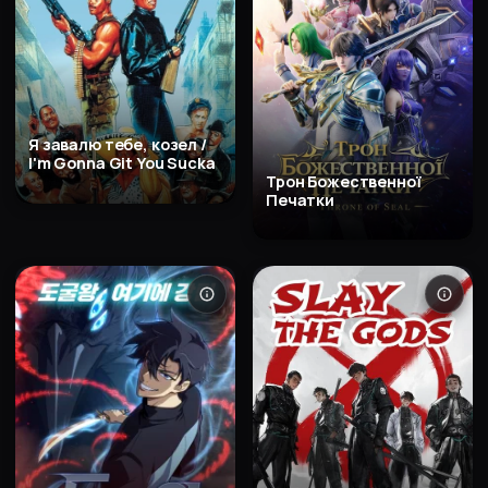
Я завалю тебе, козел /
I'm Gonna Git You Sucka
Трон Божественної
Печатки