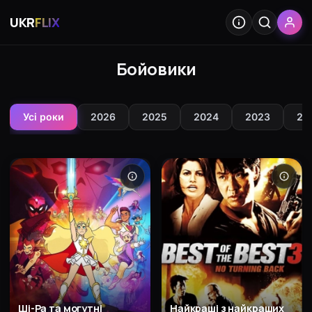
UKR
FLIX
Бойовики
Усі роки
2026
2025
2024
2023
20
Ші-Ра та могутні
Найкращі з найкращих