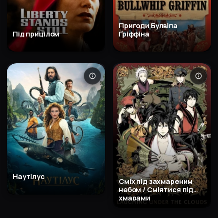
Пригоди Булвіпа
Під прицілом
Ґріффіна
Наутілус
Сміх під захмареним
небом / Сміятися під
хмарами