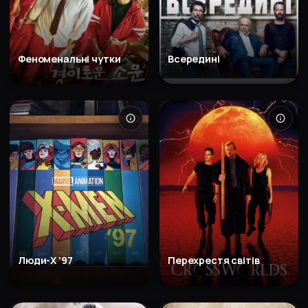
Феноменальні чутки
Всередині
Люди-X '97
Перехрестя світів