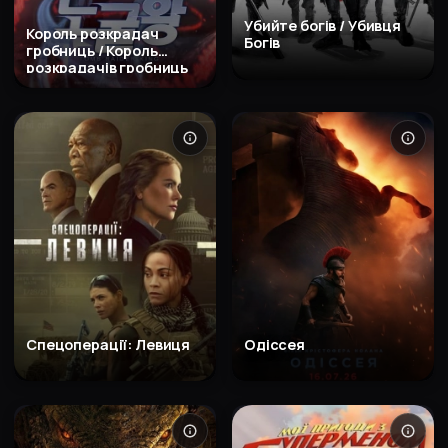
Убийте богів / Убивця
Король розкрадач
Богів
гробниць / Король
розкрадачів гробниць
Спецоперації: Левиця
Одіссея