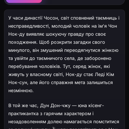
Натисніть на джерело вище, щоб почати
перегляд
У часи династії Чосон, світ сповнений таємниць і
несправедливості, молодий чоловік на ім'я Чон
Нок-ду виявляє шокуючу правду про своє
походження. Щоб розкрити загадки свого
минулого, він змушений переодягнутися жінкою
та увійти до таємничого села, де заборонено
перебування чоловіків. Тут, серед жінок, які
живуть у власному світі, Нок-ду стає Леді Кім
Нок-сун, але його справжня мета залишиться
незмінною.
В той же час, Дун Дон-чжу — юна кісенг-
практикантка з гарячим характером і
незадоволенням долею намагається помститися