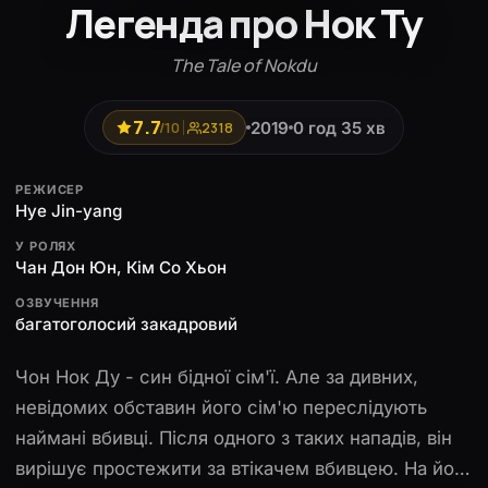
Легенда про Нок Ту
The Tale of Nokdu
7.7
2019
0 год 35 хв
/10
2318
РЕЖИСЕР
Hye Jin-yang
У РОЛЯХ
Чан Дон Юн, Кім Со Хьон
ОЗВУЧЕННЯ
багатоголосий закадровий
Чон Нок Ду - син бідної сім'ї. Але за дивних,
невідомих обставин його сім'ю переслідують
наймані вбивці. Після одного з таких нападів, він
вирішує простежити за втікачем вбивцею. На його