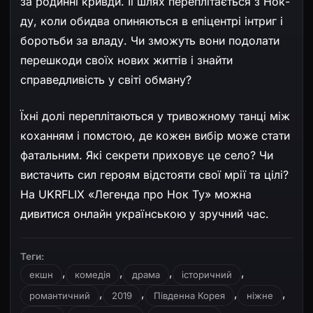
за родинні кривди. Її шлях переплітається з Нок-
ду, коли обидва опиняються в епіцентрі інтриг і
боротьби за владу. Чи зможуть вони подолати
перешкоди своїх нових життів і знайти
справедливість у світі обману?
Їхні долі переплітаються у тривожному танці між
коханням і помстою, де кожен вибір може стати
фатальним. Які секрети приховує це село? Чи
вистачить сил героям відстояти свої мрії та цілі?
На UKRFLIX «Легенда про Нок Ту» можна
дивитися онлайн українською у зручний час.
Теги:
,
,
,
,
екшн
комедія
драма
історичний
,
,
,
,
романтичний
2019
Південна Корея
ніжне