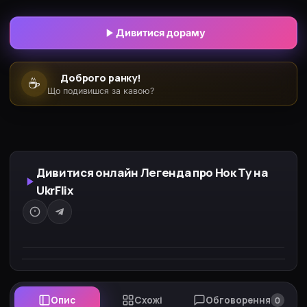
подив вбивця ховається в таємничої вдовиному
селі, де живуть одні жінки, а вхід чоловікам
Дивитися дораму
заборонений і загрожує розправою.
Переодягнувшись жінкою, він відправляється в
Доброго ранку!
☕
село вдів і зустрічає там Дон Дон Ю, яка є
Що подивишся за кавою?
ученицею кісен.
Дивитися онлайн Легенда про Нок Ту на
UkrFlix
Опис
Схожі
Обговорення
0