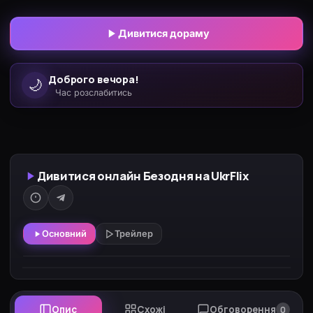
спадкоємця найбільшої корейської косметичної
компанії. Хоча у нього є і мізки, і багатство, він
Дивитися дораму
завжди був негарний собою. Однак, після того, як
в його руки потрапляє таємничий мармур під
Доброго вечора!
🌙
назвою
Час розслабитись
Дивитися онлайн Безодня на UkrFlix
Основний
Трейлер
Опис
Схожі
Обговорення
0