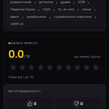
,
,
,
,
романтичний
детектив
драма
2019
,
,
,
,
Південна Корея
США
Yu Je-won
ніжне
,
,
,
вдвох
українською
з українською озвучкою
UKRFLIX
ОЦІНКА UKRFLIX
0.0
/ 10
ще немає оцінок
Оціни від 1 до 10
ЧИ СПОДОБАЛОСЬ?
0
0