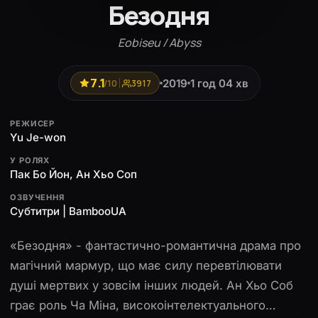
Безодня
Eobiseu / Abyss
7.1
2019
1 год 04 хв
/10
3917
РЕЖИСЕР
Yu Je-won
У РОЛЯХ
Пак Бо Йон, Ан Хьо Соп
ОЗВУЧЕННЯ
Субтитри | BambooUA
«Безодня» - фантастично-романтична драма про
магічний мармур, що має силу перевтілювати
душі мертвих у зовсім інших людей. Ан Хьо Соб
грає роль Ча Міна, високоінтелектуального