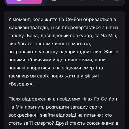
У момент, коли життя Го Се-йон обривається в
жахливій трагедії, її світ перевертається з ніг на
голову. Вона, досвідчений прокурор, та Ча Мін,
син багатого косметичного магната,
потрапляють у пастку надприродних сил. Живі з
новими обличчями й ідентичностями, вони
повинні впоратися з наслідками смерті та
таємницями своїх нових життів у фільмі
«Безодня».
Після відродження в невідомих тілах Го Се-йон і
Ча Мін прагнуть розгадати загадку свого
воскресіння і знайти відповіді на питання: хто
стоїть за її смертю? Друзі стають союзниками в