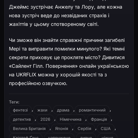
Джеймс зустрічає Анжелу та Лору, але кожна
нова зустріч веде до незвіданих страхів і
жахіттів у цьому спотвореному світі.
Чи зможе він знайти справжні причини загибелі
Мері та виправити помилки минулого? Які темні
секрети приховує це прокляте місто? Дивитися
«Сайлент Гілл. Повернення» онлайн українською
на UKRFLIX можна у хорошій якості та з
професійною озвучкою.
Теги:
,
,
,
,
фентезі
жахи
драма
романтичний
,
,
,
,
детектив
2026
Німеччина
Франція
,
,
,
,
Велика Британія
Японія
Сербія
США
,
,
,
,
Крістоф Ґанс
напружене
дивне
ніжне