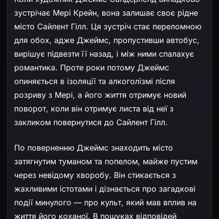
зустрічає Мері Крейн, вона залишає своє рідне
місто Сайлент Гілл. Ця зустріч стає переломною
для обох, адже Джеймс, пропустивши автобус,
вирішує підвезти її назад, і між ними спалахує
романтика. Проте роки потому Джеймс
опиняється в ізоляції та алкоголізмі після
розриву з Мері, а його життя отримує новий
поворот, коли він отримує листа від неї з
закликом повернутися до Сайлент Гілл.
По поверненню Джеймс знаходить місто
затягнутим туманом та попелом, майже пустим
через невідому хворобу. Він стикається з
жахливими істотами і дізнається про загадкові
події минулого — про культ, який мав вплив на
життя його коханої. В пошуках відповідей