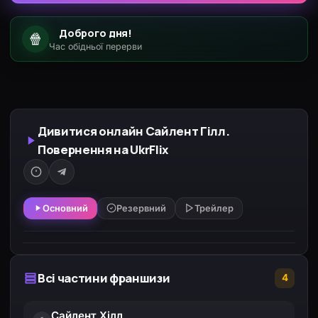
Доброго дня!
🍿
Час обідньої перерви
Дивитися онлайн Сайлент Гілл.
Повернення на UkrFlix
Основний
Резервний
Трейлер
Всі частини франшизи
4
Сайлент Хілл