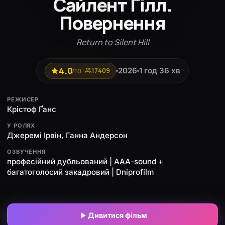
Сайлент Гілл.
Повернення
Return to Silent Hill
4.0
2026
1 год 36 хв
/10
17409
РЕЖИСЕР
Крістоф Ґанс
У РОЛЯХ
Джеремі Ірвін, Ганна Андерсон
ОЗВУЧЕННЯ
професійний дубльований | ААА-sound +
багатоголосий закадровий | Dniprofilm
Дивитися фільм