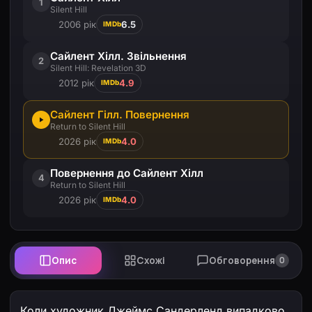
1
Silent Hill
2006 рік
6.5
IMDb
Сайлент Хілл. Звільнення
2
Silent Hill: Revelation 3D
2012 рік
4.9
IMDb
Сайлент Гілл. Повернення
Return to Silent Hill
2026 рік
4.0
IMDb
Повернення до Сайлент Хілл
4
Return to Silent Hill
2026 рік
4.0
IMDb
Опис
Схожі
Обговорення
0
Коли художник Джеймс Сандерленд випадково