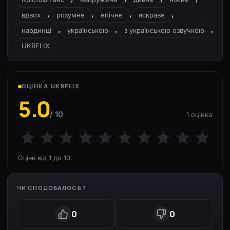
,
,
,
,
вдвох
розумне
епічне
яскраве
,
,
,
наодинці
українською
з українською озвучкою
UKRFLIX
ОЦІНКА UKRFLIX
5.0
/ 10
1 оцінка
Оціни від 1 до 10
ЧИ СПОДОБАЛОСЬ?
0
0