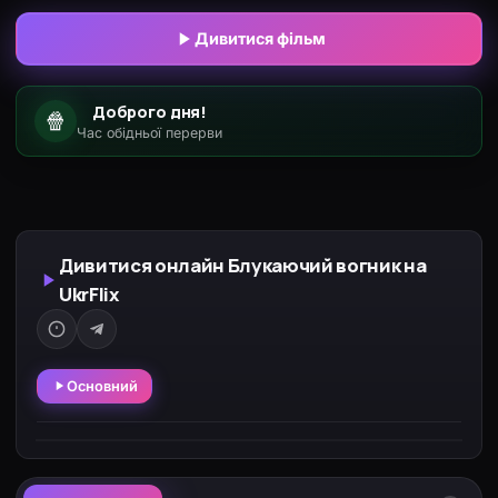
причину продовжувати жити?
Дивитися фільм
Доброго дня!
🍿
Час обідньої перерви
Дивитися онлайн Блукаючий вогник на
UkrFlix
Основний