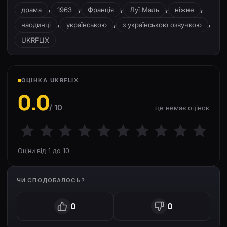
,
,
,
,
,
драма
1963
Франція
Луї Маль
ніжне
,
,
,
наодинці
українською
з українською озвучкою
UKRFLIX
ОЦІНКА UKRFLIX
0.0
/ 10
ще немає оцінок
Оціни від 1 до 10
ЧИ СПОДОБАЛОСЬ?
0
0