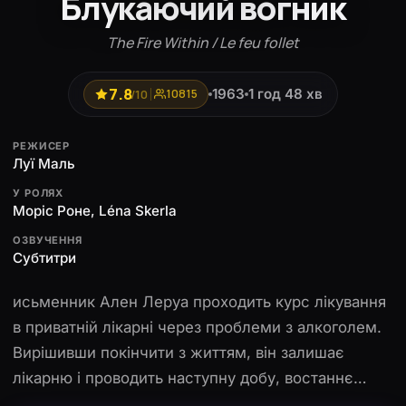
Блукаючий вогник
The Fire Within / Le feu follet
7.8
1963
1 год 48 хв
/10
10815
РЕЖИСЕР
Луї Маль
У РОЛЯХ
Моріс Роне, Léna Skerla
ОЗВУЧЕННЯ
Субтитри
исьменник Ален Леруа проходить курс лікування
в приватній лікарні через проблеми з алкоголем.
Вирішивши покінчити з життям, він залишає
лікарню і проводить наступну добу, востаннє
відвідуючи своїх друзів у Парижі. Чи знайде він