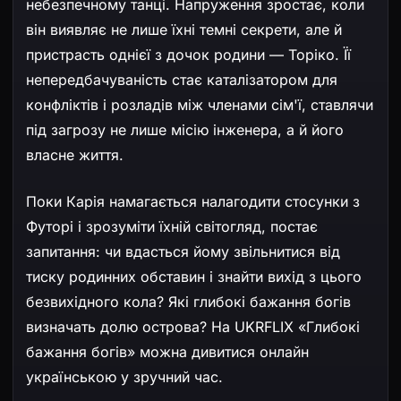
небезпечному танці. Напруження зростає, коли
він виявляє не лише їхні темні секрети, але й
пристрасть однієї з дочок родини — Торіко. Її
непередбачуваність стає каталізатором для
конфліктів і розладів між членами сім'ї, ставлячи
під загрозу не лише місію інженера, а й його
власне життя.
Поки Карія намагається налагодити стосунки з
Футорі і зрозуміти їхній світогляд, постає
запитання: чи вдасться йому звільнитися від
тиску родинних обставин і знайти вихід з цього
безвихідного кола? Які глибокі бажання богів
визначать долю острова? На UKRFLIX «Глибокі
бажання богів» можна дивитися онлайн
українською у зручний час.