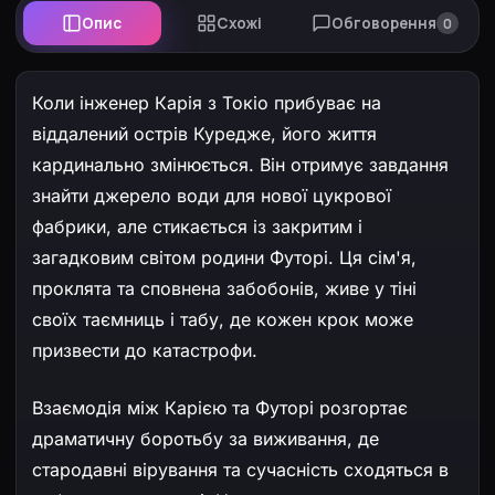
Опис
Схожі
Обговорення
0
Коли інженер Карія з Токіо прибуває на
віддалений острів Куредже, його життя
кардинально змінюється. Він отримує завдання
знайти джерело води для нової цукрової
фабрики, але стикається із закритим і
загадковим світом родини Футорі. Ця сім'я,
проклята та сповнена забобонів, живе у тіні
своїх таємниць і табу, де кожен крок може
призвести до катастрофи.
Взаємодія між Карією та Футорі розгортає
драматичну боротьбу за виживання, де
стародавні вірування та сучасність сходяться в