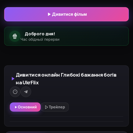
богів. Місцеві звичаї диктують жорсткі правила, а
порушення карається. Інженер поступово
Дивитися фільм
втягується у складні стосунки та конфлікти між
раціональністю і забобонами. Його присутність
Доброго дня!
🍿
змінює баланс сил на острові, але також
Час обідньої перерви
розкриває темні таємниці. Це філософська драма
про цивілізацію, віру та людську природу.
Дивитися онлайн Глибокі бажання богів
на UkrFlix
Основний
Трейлер