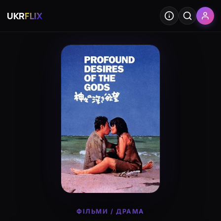
UKR
FLIX
ФІЛЬМИ
/
ДРАМА