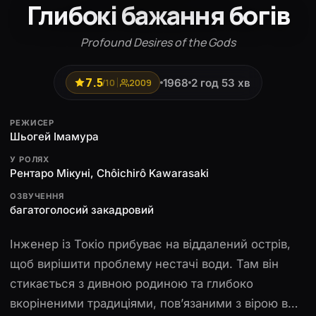
Глибокі бажання богів
Profound Desires of the Gods
7.5
1968
2 год 53 хв
/10
2009
РЕЖИСЕР
Шьогей Імамура
У РОЛЯХ
Рентаро Мікуні, Chôichirô Kawarasaki
ОЗВУЧЕННЯ
багатоголосий закадровий
Інженер із Токіо прибуває на віддалений острів,
щоб вирішити проблему нестачі води. Там він
стикається з дивною родиною та глибоко
вкоріненими традиціями, пов’язаними з вірою в