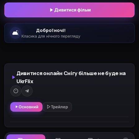
не лише тіло, але й душу. Заможні клієнти
Дивитися фільм
довіряють йому свої тривоги, переживання й
таємниці. Так Женя перетворився на гуру: одинокі
Доброї ночі!
🛋️
й нещасні, попри своє багатство, люди
Класика для нічного перегляду
квапляться на масаж, щоб почути, як жити далі.
Дивитися онлайн Снігу більше не буде на
UkrFlix
Основний
Трейлер