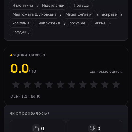
,
,
,
Німеччина
Нідерланди
Польща
,
,
,
Малгожата Шумовська
Міхал Енґлерт
яскраве
,
,
,
,
компанія
напружене
розумне
ніжне
наодинці
ОЦІНКА UKRFLIX
0.0
/ 10
ще немає оцінок
Оціни від 1 до 10
ЧИ СПОДОБАЛОСЬ?
0
0