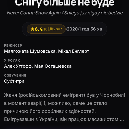
Снігу більше не буде
Never Gonna Snow Again / Sniegu juz nigdy nie bedzie
6.4
2020
1 год 56 хв
/10
2807
РЕЖИСЕР
Малгожата Шумовська, Міхал Енґлерт
У РОЛЯХ
Алек Утґофф, Мая Осташевска
ОЗВУЧЕННЯ
Субтитри
Жєня (російськомовний еміґрант) був у Чорнобилі
в момент аварії, і, можливо, саме це стало
причиною його особливих здібностей.
Емігрувавши з України, він працює масажистом у
невеликому польському містечку. Хлопець лікує