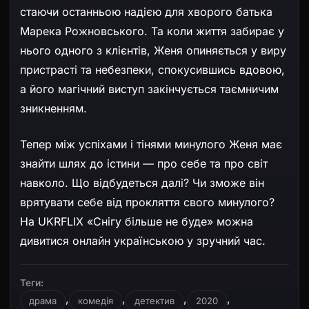
стаючи останньою надією для хворого батька
Марека Рожновського. Та коли життя забирає у
нього одного з клієнтів, Женя опиняється у виру
пристрасті та небезпеки, спокусившись вдовою,
а його магічний виступ закінчується таємничим
зникненням.
Тепер між успіхами і тінями минулого Женя має
знайти шлях до істини — про себе та про світ
навколо. Що відбудеться далі? Чи зможе він
врятувати себе від прокляття свого минулого?
На UKRFLIX «Снігу більше не буде» можна
дивитися онлайн українською у зручний час.
Теги:
,
,
,
,
драма
комедія
детектив
2020