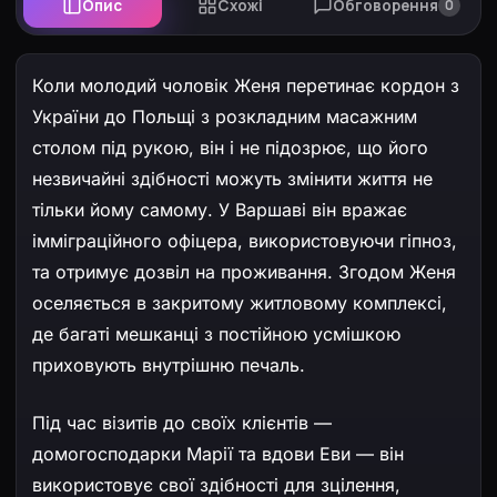
Опис
Схожі
Обговорення
0
Коли молодий чоловік Женя перетинає кордон з
України до Польщі з розкладним масажним
столом під рукою, він і не підозрює, що його
незвичайні здібності можуть змінити життя не
тільки йому самому. У Варшаві він вражає
імміграційного офіцера, використовуючи гіпноз,
та отримує дозвіл на проживання. Згодом Женя
оселяється в закритому житловому комплексі,
де багаті мешканці з постійною усмішкою
приховують внутрішню печаль.
Під час візитів до своїх клієнтів —
домогосподарки Марії та вдови Еви — він
використовує свої здібності для зцілення,