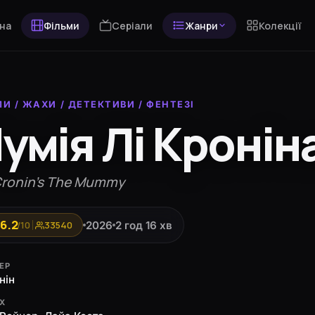
на
Фільми
Серіали
Жанри
Колекції
МИ
/
ЖАХИ
/
ДЕТЕКТИВИ
/
ФЕНТЕЗІ
умія Лі Кронін
Cronin's The Mummy
6.2
2026
2 год 16 хв
/10
33540
ЕР
нін
ЯХ