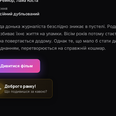
Рейнор, Лайа Коста
ЕННЯ
сійний дубльований
а донька журналіста безслідно зникає в пустелі. Ро
збиває їхнє життя на уламки. Вісім років потому ст
на повертається додому. Однак те, що мало б стати д
єднанням, перетворюється на справжній кошмар.
Дивитися фільм
Доброго ранку!
☕
Що подивишся за кавою?