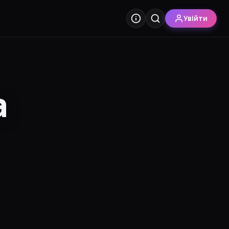
Увійти
а