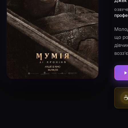
Джек 
ОЗВУЧ
профе
Молод
що ро
дівчи
возз’