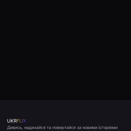
UKR
FLIX
Дивись, надихайся та повертайся за новими історіями