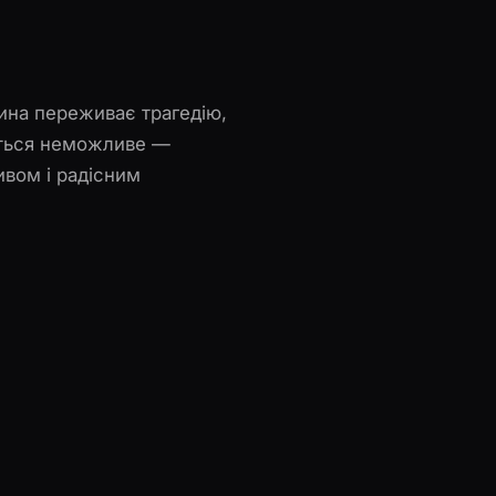
дина переживає трагедію,
ається неможливе —
ивом і радісним