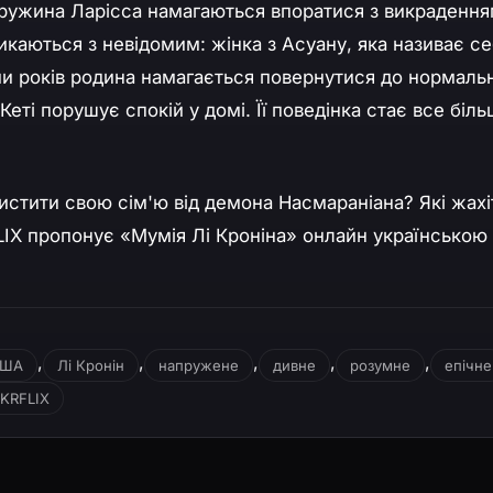
о дружина Ларісса намагаються впоратися з викраденн
тикаються з невідомим: жінка з Асуану, яка називає с
ми років родина намагається повернутися до нормаль
еті порушує спокій у домі. Її поведінка стає все біль
истити свою сім'ю від демона Насмараніана? Які жахі
LIX пропонує «Мумія Лі Кроніна» онлайн українською
,
,
,
,
,
ША
Лі Кронін
напружене
дивне
розумне
епічне
KRFLIX