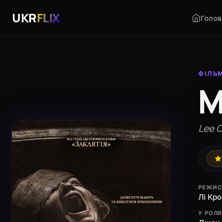
UKR
FLIX
Голов
ФІЛЬ
М
Lee 
РЕЖИС
Лі Кро
У РОЛ