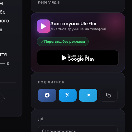
переглядів
ям
ебе
ного
Застосунок UkrFlix
ш
Дивіться зручніше на телефоні
Перегляд без реклами
ття
Завантажити в
Google Play
 — з
ПОДІЛИТИСЯ
,
ДІЇ
Поскаржитись