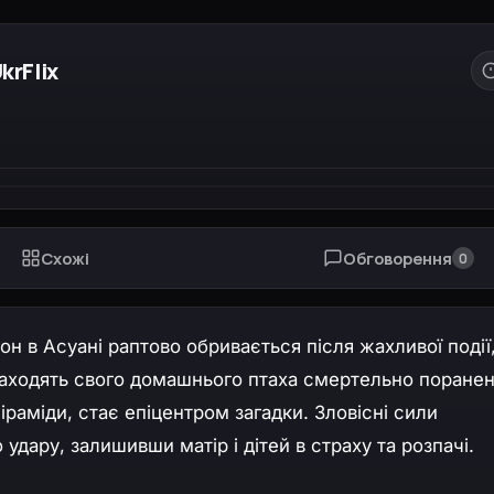
krFlix
Схожі
Обговорення
0
н в Асуані раптово обривається після жахливої події,
находять свого домашнього птаха смертельно поранен
іраміди, стає епіцентром загадки. Зловісні сили
удару, залишивши матір і дітей в страху та розпачі.