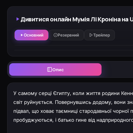
Дивитися онлайн Мумія Лі Кроніна на U
Основний
Резервний
Трейлер
Опис
У самому серці Єгипту, коли життя родини Кенно
світ руйнується. Повернувшись додому, вони з
підвал, що ховає таємниці стародавньої чорної п
пробуджуються, і батько гине від надприродного 