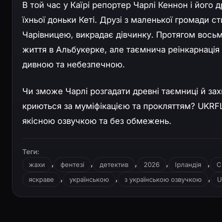
В той час у Каїрі репортер Чарлі Кеннон і йог
їхньої доньки Кеті. Друзі з маленької громади с
Чарівницею, викрадає дівчинку. Протягом вось
життя в Альбукерке, але таємнича реінкарнація К
дивною та небезпечною.
Чи зможе Чарлі розгадати древні таємниці й зах
криються за муміфікацією та прокляттям? UKRF
якісною озвучкою та без обмежень.
Теги:
,
,
,
,
,
жахи
фентезі
детектив
2026
Ірландія
С
,
,
,
яскраве
українською
з українською озвучкою
U