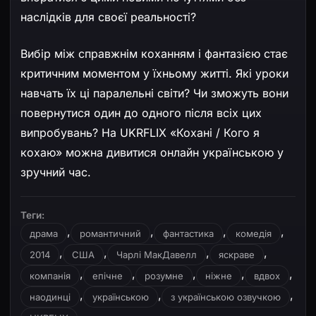
наслідків для своєї реальності?
Вибір між справжнім коханням і фантазією стає
критичним моментом у їхньому житті. Які уроки
навчать їх ці паралельні світи? Чи зможуть вони
повернутися один до одного після всіх цих
випробувань? На UKRFLIX «Кохані / Кого я
кохаю» можна дивитися онлайн українською у
зручний час.
Теги:
,
,
,
,
драма
романтичний
фантастика
комедія
,
,
,
,
2014
США
Чарлі МакДавелл
яскраве
,
,
,
,
,
компанія
епічне
розумне
ніжне
вдвох
,
,
,
наодинці
українською
з українською озвучкою