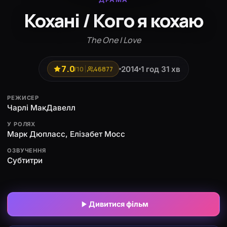
Кохані / Кого я кохаю
The One I Love
7.0
2014
1 год 31 хв
/10
46877
РЕЖИСЕР
Чарлі МакДавелл
У РОЛЯХ
Марк Дюпласс, Елізабет Мосс
ОЗВУЧЕННЯ
Субтитри
Дивитися фільм