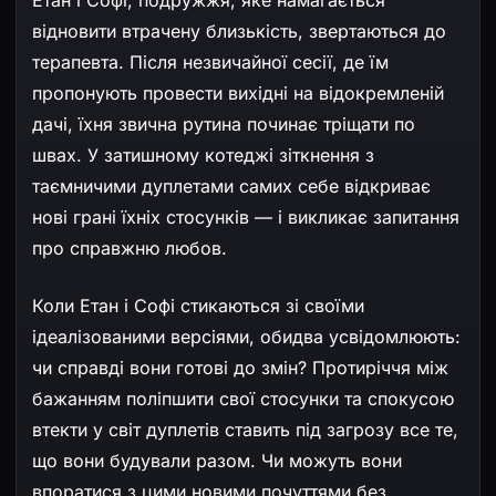
Етан і Софі, подружжя, яке намагається
відновити втрачену близькість, звертаються до
терапевта. Після незвичайної сесії, де їм
пропонують провести вихідні на відокремленій
дачі, їхня звична рутина починає тріщати по
швах. У затишному котеджі зіткнення з
таємничими дуплетами самих себе відкриває
нові грані їхніх стосунків — і викликає запитання
про справжню любов.
Коли Етан і Софі стикаються зі своїми
ідеалізованими версіями, обидва усвідомлюють:
чи справді вони готові до змін? Протиріччя між
бажанням поліпшити свої стосунки та спокусою
втекти у світ дуплетів ставить під загрозу все те,
що вони будували разом. Чи можуть вони
впоратися з цими новими почуттями без