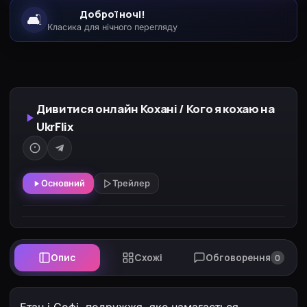
Доброї ночі!
🛋️
Класика для нічного перегляду
Дивитися онлайн Кохані / Кого я кохаю на
UkrFlix
Основний
Трейлер
Опис
Схожі
Обговорення
0