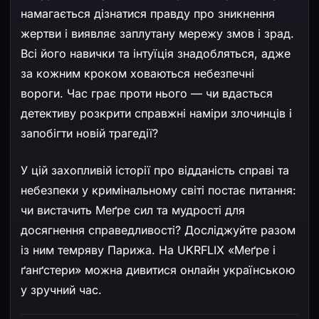
намагається дізнатися правду про зникнення
жертви і виявляє заплутану мережу змов і зрад.
Всі його навички та інтуїція знадобляться, адже
за кожним кроком ховаються небезпечні
вороги. Час грає проти нього — чи вдасться
детективу розкрити справжні наміри злочинців і
запобігти новій трагедії?
У цій захопливій історії про відданість справі та
небезпеки у кримінальному світі постає питання:
чи вистачить Меґре сил та мудрості для
досягнення справедливості? Досліджуйте разом
із ним темряву Парижа. На UKRFLIX «Меґре і
ґанґстери» можна дивитися онлайн українською
у зручний час.