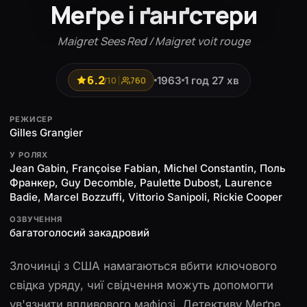
Меґре і ґанґстери
Maigret Sees Red / Maigret voit rouge
6.2
1963
1 год 27 хв
/10
760
РЕЖИСЕР
Gilles Grangier
У РОЛЯХ
Jean Gabin, Françoise Fabian, Michel Constantin, Поль
Франкер, Guy Decomble, Paulette Dubost, Laurence
Badie, Marcel Bozzuffi, Vittorio Sanipoli, Rickie Cooper
ОЗВУЧЕННЯ
багатоголосий закадровий
Злочинці з США намагаються вбити ключового
свідка уряду, чиї свідчення можуть допомогти
ув'язнити впливового мафіозі. Детективу Меґре