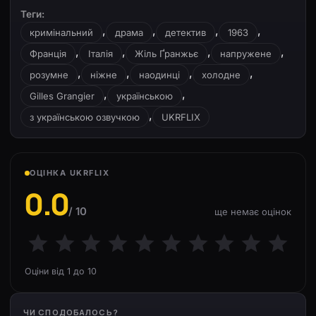
Теги:
,
,
,
,
кримінальний
драма
детектив
1963
,
,
,
,
Франція
Італія
Жіль Ґранжьє
напружене
,
,
,
,
розумне
ніжне
наодинці
холодне
,
,
Gilles Grangier
українською
,
з українською озвучкою
UKRFLIX
ОЦІНКА UKRFLIX
0.0
/ 10
ще немає оцінок
Оціни від 1 до 10
ЧИ СПОДОБАЛОСЬ?