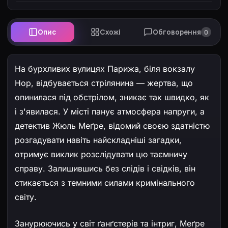
Опис
Схожі
Обговорення
0
На бурхливих вулицях Парижа, біля вокзалу
Нор, відбувається стрілянина — жертва, що
опинилася під обстрілом, зникає так швидко, як
і з'явилася. У місті панує атмосфера напруги, а
детектив Жюль Меґре, відомий своєю здатністю
розгадувати навіть найскладніші загадки,
отримує виклик розслідувати цю таємничу
справу. Залишившись без слідів і свідків, він
стикається з темними силами кримінального
світу.
Занурюючись у світ ґанґстерів та інтриг, Меґре