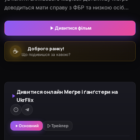
доводиться мати справу з ФБР та низкою осіб
злочинного світу, щоб врятувати життя свідка.
Дивитися фільм
Доброго ранку!
☕
Що подивишся за кавою?
Дивитися онлайн Меґре і ґанґстери на
UkrFlix
Основний
Трейлер