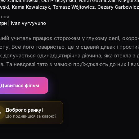
ew Zamachowski, Ola Prószynska, Rafal Guzniczak, Małgorza
wski, Kama Kowalczyk, Tomasz Wójtowicz, Cezary Garbowicz
ЕННЯ
ри | ivan vyrvyvuho
ній учитель працює сторожем у глухому селі, охоро
спу. Все його товариство, це місцевий дивак і прост
х долучається одинадцятирічна дівчина, яка втекла з д
ів. Та невдовзі тато з мамою приїжджають до них і ви
нулася додому, але та не хоче повертатися до
Дивитися фільм
Доброго ранку!
☕
Що подивишся за кавою?