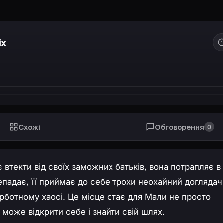
ix
Схожі
Обговорення
0
 втекти від своїх заможних батьків, вона потрапляє в 
непадає, її приймає до себе трохи неохайний догляда
урботному хаосі. Це місце стає для Мали не просто
може відкрити себе і знайти свій шлях.