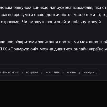
ї новим опікуном виникає напружена взаємодія, яка ст
 прагне зрозуміти свою ідентичність і місце в житті, то
и страхами. Чи зможуть вони знайти спільну мову й
залишає відкритими запитання про те, чи можливо зна
RFLIX «Примруж очі» можна дивитися онлайн українсь
,
,
,
,
Якімовський
яскраве
компанія
ніжне
наодинці