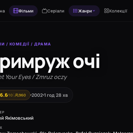
на
Фільми
Серіали
Жанри
Колекції
МИ
/
КОМЕДІЇ
/
ДРАМА
римруж очі
t Your Eyes / Zmruz oczy
6.6
2002
1 год 28 хв
/10
960
ЕР
й Якімовський
ЯХ