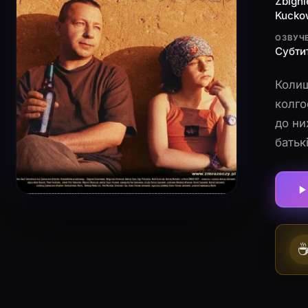
Zbigni
Kucko
ОЗВУЧ
Субтит
Колиш
колго
до ни
батьк
повер