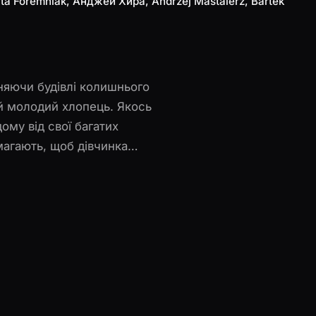
ta Foremniak, Анджей Хира, Andrzej Mastalerz, Bartek
няючи будівлі колишнього
ий молодий хлопець. Якось
ому від свої багатих
магають, щоб дівчинка