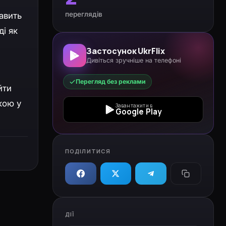
переглядів
авить
ді як
Застосунок UkrFlix
Дивіться зручніше на телефоні
Перегляд без реклами
йти
кою у
Завантажити в
Google Play
ПОДІЛИТИСЯ
ДІЇ