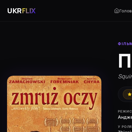
UKR
FLIX
Голов
ФІЛЬ
П
Squin
РЕЖИС
Андже
У РОЛ