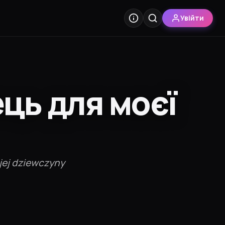
Увійти
ць для моєї
ojej dziewczyny