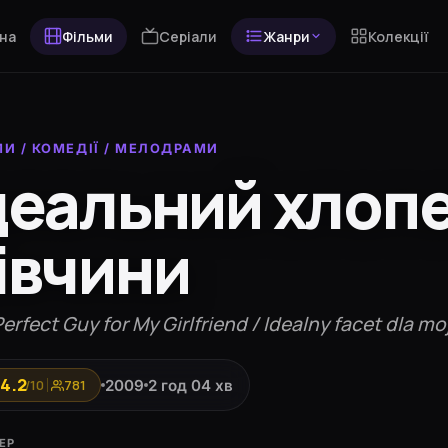
на
Фільми
Серіали
Жанри
Колекції
МИ
/
КОМЕДІЇ
/
МЕЛОДРАМИ
деальний хлопе
івчини
erfect Guy for My Girlfriend / Idealny facet dla m
4.2
2009
2 год 04 хв
/10
781
ЕР