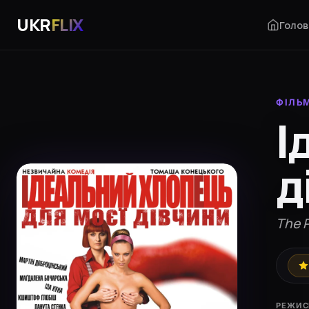
UKR
FLIX
Голов
ФІЛЬ
І
д
The P
РЕЖИС