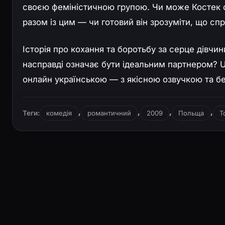
своєю феміністичною групою. Чи може Костек с
разом із цим — чи готовий він зрозуміти, що с
Історія про кохання та боротьбу за серце дівчин
насправді означає бути ідеальним партнером? 
онлайн українською — з якісною озвучкою та б
,
,
,
,
Теги:
комедія
романтичний
2009
Польща
Т