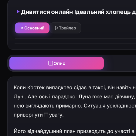
Дивитися онлайн Ідеальний хлопець для
Основний
Трейлер
Опис
Коли Костек випадково сідає в таксі, він навіт
Луні. Але ось і парадокс: Луна вже має дівчину
нею виглядають примарно. Ситуація ускладнюєт
привернути її увагу.
Його відчайдушний план призводить до участі в 