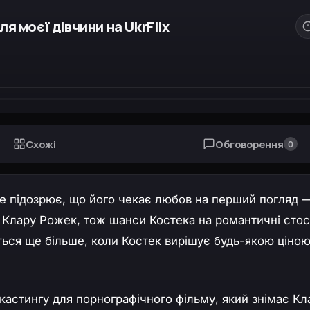
 моєї дівчини на UkrFlix
Схожі
Обговорення
0
ь не підозрює, що його чекає любов на перший погляд 
, Клару Рожек, тож шанси Костека на романтичні стос
ься ще більше, коли Костек вирішує будь-якою ціно
кастингу для порнографічного фільму, який знімає Кла