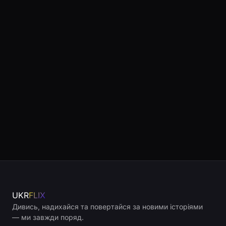
UKR
FLIX
Дивись, надихайся та повертайся за новими історіями
— ми завжди поряд.