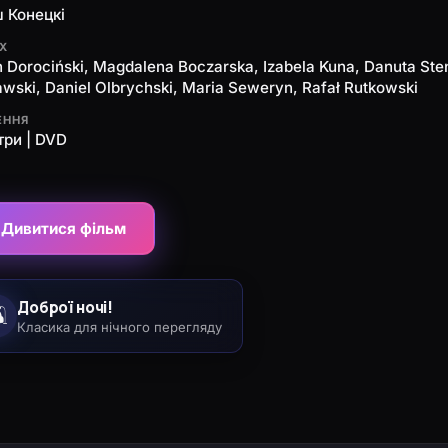
 Конецкі
ЯХ
 Dorociński, Magdalena Boczarska, Izabela Kuna, Danuta Sten
wski, Daniel Olbrychski, Maria Seweryn, Rafał Rutkowski
ЕННЯ
три | DVD
Дивитися фільм
Доброї ночі!
️
Класика для нічного перегляду