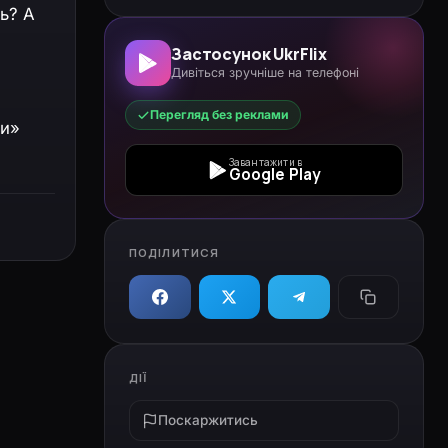
ь? А
Застосунок UkrFlix
Дивіться зручніше на телефоні
Перегляд без реклами
ни»
Завантажити в
Google Play
ПОДІЛИТИСЯ
ДІЇ
Поскаржитись