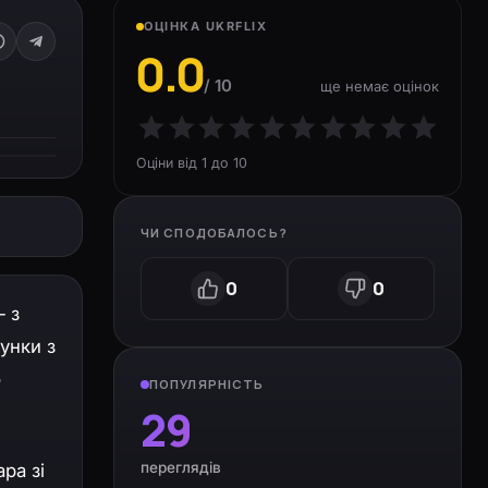
ОЦІНКА UKRFLIX
0.0
/ 10
ще немає оцінок
Оціни від 1 до 10
ЧИ СПОДОБАЛОСЬ?
0
0
— з
унки з
ю
ПОПУЛЯРНІСТЬ
29
переглядів
ра зі