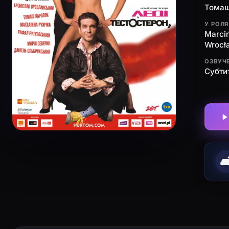
Томаш
У РОЛ
Marcin
Wrocła
ОЗВУЧ
Субти
🛋