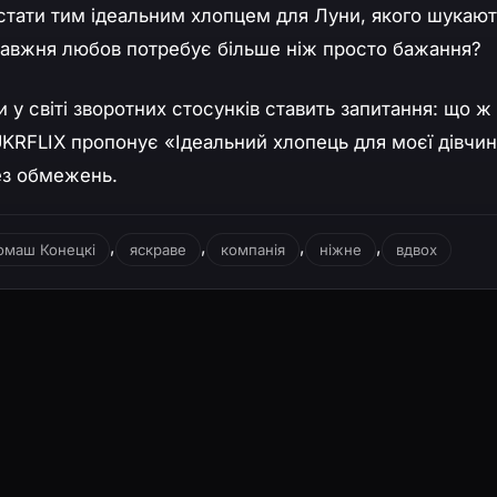
тати тим ідеальним хлопцем для Луни, якого шукают
правжня любов потребує більше ніж просто бажання?
и у світі зворотних стосунків ставить запитання: що ж
UKRFLIX пропонує «Ідеальний хлопець для моєї дівчи
ез обмежень.
,
,
,
,
омаш Конецкі
яскраве
компанія
ніжне
вдвох