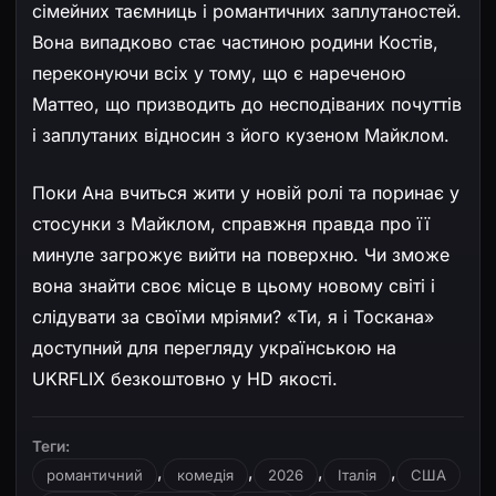
сімейних таємниць і романтичних заплутаностей.
Вона випадково стає частиною родини Костів,
переконуючи всіх у тому, що є нареченою
Маттео, що призводить до несподіваних почуттів
і заплутаних відносин з його кузеном Майклом.
Поки Ана вчиться жити у новій ролі та поринає у
стосунки з Майклом, справжня правда про її
минуле загрожує вийти на поверхню. Чи зможе
вона знайти своє місце в цьому новому світі і
слідувати за своїми мріями? «Ти, я і Тоскана»
доступний для перегляду українською на
UKRFLIX безкоштовно у HD якості.
Теги:
,
,
,
,
романтичний
комедія
2026
Італія
США