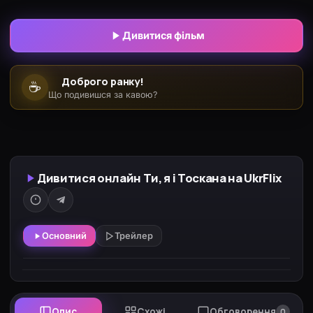
Маттео, у якого вільна вілла в Тоскані. Усупереч
порадам подруги, Анна вирішує до Італії. Та її
Дивитися фільм
план переночувати на віллі «тихцем» руйнується,
коли зненацька приїжджає мати Маттео (Ізабелла
Доброго ранку!
☕
Феррарі). У паніці вони вдають закохану пару, але
Що подивишся за кавою?
по-справжньому гаряче стає, коли з’являється
кузен Маттео і між ним та Анною спалахує хімія.
Дивитися онлайн Ти, я і Тоскана на UkrFlix
Основний
Трейлер
Опис
Схожі
Обговорення
0