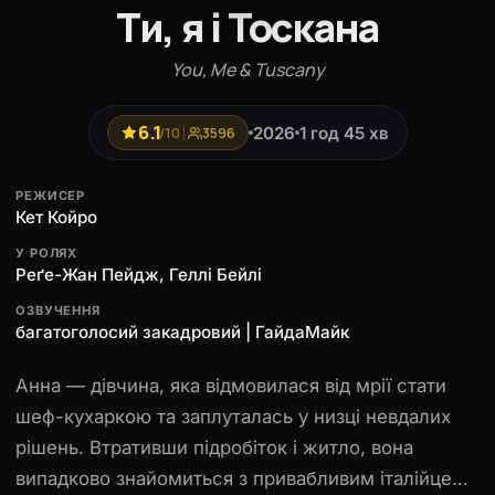
Ти, я і Тоскана
You, Me & Tuscany
6.1
2026
1 год 45 хв
/10
3596
РЕЖИСЕР
Кет Койро
У РОЛЯХ
Реґе-Жан Пейдж, Геллі Бейлі
ОЗВУЧЕННЯ
багатоголосий закадровий | ГайдаМайк
Анна — дівчина, яка відмовилася від мрії стати
шеф-кухаркою та заплуталась у низці невдалих
рішень. Втративши підробіток і житло, вона
випадково знайомиться з привабливим італійцем