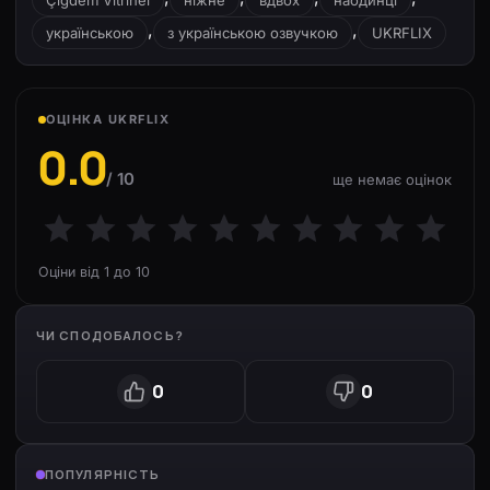
Çigdem Vitrinel
ніжне
вдвох
наодинці
,
,
українською
з українською озвучкою
UKRFLIX
ОЦІНКА UKRFLIX
0.0
/ 10
ще немає оцінок
Оціни від 1 до 10
ЧИ СПОДОБАЛОСЬ?
0
0
ПОПУЛЯРНІСТЬ