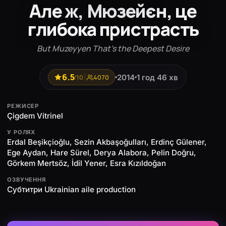
Але ж, Мюзейєн, це
глибока пристрасть
But Muzeyyen That's the Deepest Desire
6.5
2014
1 год 46 хв
/10
4070
РЕЖИСЕР
Çigdem Vitrinel
У РОЛЯХ
Erdal Beşikçioğlu, Sezin Akbaşoğulları, Erdinç Gülener,
Ege Aydan, Hare Sürel, Derya Alabora, Pelin Doğru,
Görkem Mertsöz, İdil Yener, Esra Kızıldoğan
ОЗВУЧЕННЯ
Субтитри Ukrainian aile production