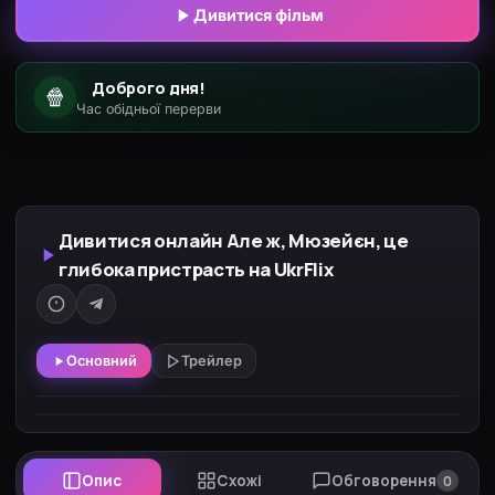
Дивитися фільм
Доброго дня!
🍿
Час обідньої перерви
Дивитися онлайн Але ж, Мюзейєн, це
глибока пристрасть на UkrFlix
Основний
Трейлер
Опис
Схожі
Обговорення
0