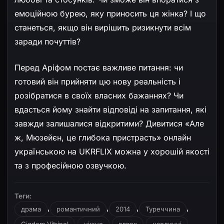
емоційною бурею, яку приносить ця жінка? І що
станеться, якщо він вирішить ризикнути всім
заради почуттів?
Перед Аріфом постає важливе питання: чи
готовий він прийняти цю нову реальність і
розібратися в своїх власних бажаннях? Чи
вдасться йому знайти відповіді на запитання, які
завжди залишалися відкритими? Дивитися «Але
ж, Мюзейєн, це глибока пристрасть» онлайн
українською на UKRFLIX можна у хорошій якості
та з професійною озвучкою.
Теги:
,
,
,
,
драма
романтичний
2014
Туреччина
,
,
,
,