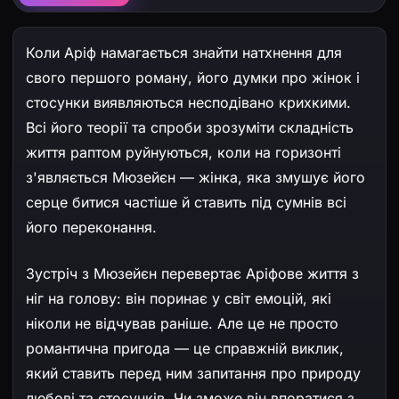
Коли Аріф намагається знайти натхнення для
свого першого роману, його думки про жінок і
стосунки виявляються несподівано крихкими.
Всі його теорії та спроби зрозуміти складність
життя раптом руйнуються, коли на горизонті
з'являється Мюзейєн — жінка, яка змушує його
серце битися частіше й ставить під сумнів всі
його переконання.
Зустріч з Мюзейєн перевертає Аріфове життя з
ніг на голову: він поринає у світ емоцій, які
ніколи не відчував раніше. Але це не просто
романтична пригода — це справжній виклик,
який ставить перед ним запитання про природу
любові та стосунків. Чи зможе він впоратися з