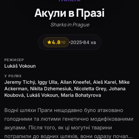
Акули в Празі
Sharks in Prague
4.8
2025
84 хв
/10
РЕЖИСЕР
Lukáš Vokoun
У РОЛЯХ
Jeremy Tichý, Iggy Ulla, Allan Kneefel, Aleš Karel, Mike
Ackerman, Nikita Dzhemesiuk, Nicoletta Grey, Johana
Koubová, Lukáš Vokoun, Maria Bohatyrova
Водні шляхи Праги нещодавно було атаковано
голодними та лютими генетично модифікованими
акулами. Після того, як ці могутні тварини
потрапили до водних шляхів, вони одразу почали