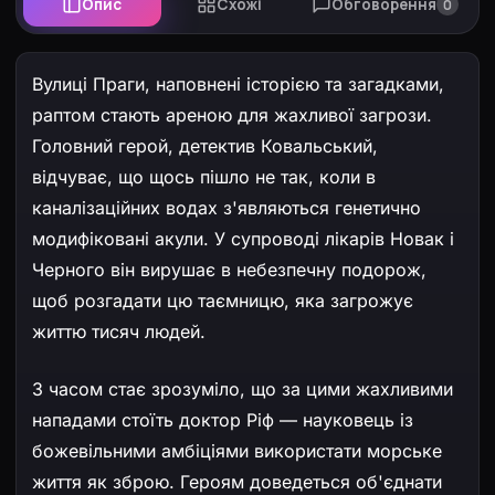
Опис
Схожі
Обговорення
0
Вулиці Праги, наповнені історією та загадками,
раптом стають ареною для жахливої загрози.
Головний герой, детектив Ковальський,
відчуває, що щось пішло не так, коли в
каналізаційних водах з'являються генетично
модифіковані акули. У супроводі лікарів Новак і
Черного він вирушає в небезпечну подорож,
щоб розгадати цю таємницю, яка загрожує
життю тисяч людей.
З часом стає зрозуміло, що за цими жахливими
нападами стоїть доктор Ріф — науковець із
божевільними амбіціями використати морське
життя як зброю. Героям доведеться об'єднати