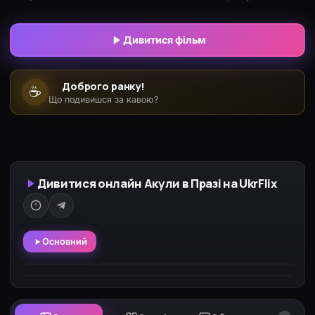
тероризувати ціле місто. Коли досвідчені вчені та
детектив виявляють, хто відповідальний за цей
Дивитися фільм
жахливий інцидент, команда починає своє
розслідування, аби проникнути в лабораторію
Доброго ранку!
☕
доктора та перехитрити його.
Що подивишся за кавою?
Дивитися онлайн Акули в Празі на UkrFlix
Основний