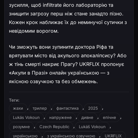
зусилля, щоб infiltrate його лабораторію та
знищити загрозу перш ніж стане занадто пізно.
Кожен крок наближає їх до неминучої сутички з
невідомим ворогом.
Чи зможуть вони зупинити доктора Ріфа та
врятувати місто від акулього апокаліпсису? Або
ж тінь смерті накриє Прагу? UKRFLIX пропонує
«Акули в Празі» онлайн українською — з
якісною озвучкою та без обмежень.
Теги:
,
,
,
,
жахи
трилер
фантастика
2025
,
,
,
,
Lukás Vokoun
напружене
дивне
епічне
,
,
,
розумне
Czech Republic
Lukáš Vokoun
,
,
українською
з українською озвучкою
UKRFLIX