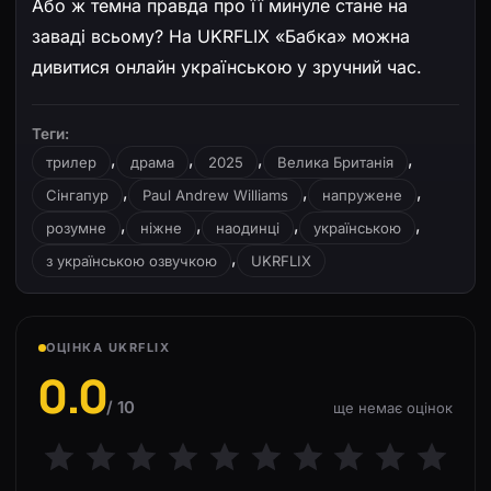
Або ж темна правда про її минуле стане на
заваді всьому? На UKRFLIX «Бабка» можна
дивитися онлайн українською у зручний час.
Теги:
,
,
,
,
трилер
драма
2025
Велика Британія
,
,
,
Сінгапур
Paul Andrew Williams
напружене
,
,
,
,
розумне
ніжне
наодинці
українською
,
з українською озвучкою
UKRFLIX
ОЦІНКА UKRFLIX
0.0
/ 10
ще немає оцінок