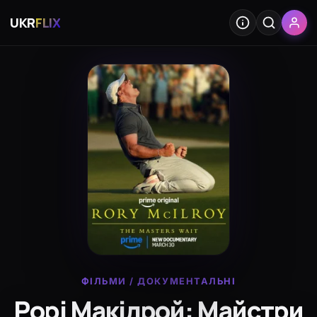
UKR
FLIX
ФІЛЬМИ
/
ДОКУМЕНТАЛЬНІ
Рорі Макілрой: Майстри