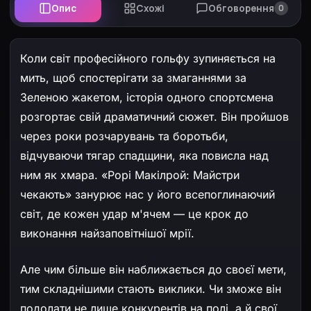
Опис
Схожі
Обговорення
0
Коли світ професійного гольфу зупиняється на
мить, щоб спостерігати за змаганнями за
Зеленою жакетом, історія одного спортсмена
розгортає свій драматичний сюжет. Він пройшов
через роки розчарувань та боротьби,
відчуваючи тягар спадщини, яка повисла над
ним як хмара. «Рорі Макілрой: Майстри
чекають» занурює нас у його всепоглинаючий
світ, де кожен удар м'ячем — це крок до
виконання найзаповітнішої мрії.
Але чим більше він наближається до своєї мети,
тим складнішими стають виклики. Чи зможе він
подолати не лише конкурентів на полі, а й свої