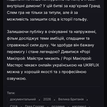
внутрішні демони? У цій битві за кар'єрний Гранд
Слем гра не тільки за титули, але й за
можливість залишити слід в історії гольфу.
Залишаючи публіку в очікуванні та напруженні,
фільм досліджує теми амбіцій, спадщини та
справжньої сили духу. Чи здобуде він бажану
перемогу і стане легендою? Дивитися «Рорі
Макілрой: Майстри чекають / Рорі Макілрой:
Мастерс чекає» онлайн українською на UKRFLIX
можна у хорошій якості та з професійною
озвучкою.
Теги:
,
,
,
документальний
2026
Велика Британія
,
,
,
,
США
Drea Cooper
розумне
наодинці