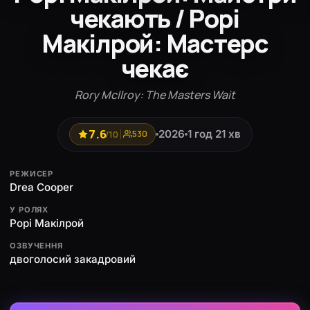
чекають / Рорі
Макілрой: Мастерс
чекає
Rory McIlroy: The Masters Wait
7.6
2026
1 год 21 хв
/10
530
РЕЖИСЕР
Drea Cooper
У РОЛЯХ
Рорі Макілрой
ОЗВУЧЕННЯ
двоголосий закадровий