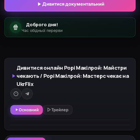
Дивитися документальний
Доброго дня!
🍿
Час обідньої перерви
Дивитися онлайн Рорі Макілрой: Майстри
чекають / Рорі Макілрой: Мастерс чекає на
UkrFlix
Основний
Трейлер