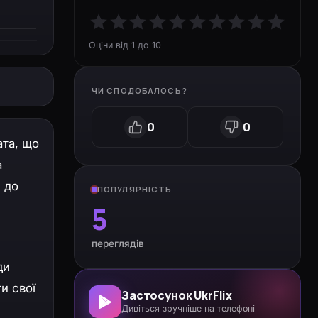
Оціни від 1 до 10
ЧИ СПОДОБАЛОСЬ?
0
0
ата, що
а
 до
ПОПУЛЯРНІСТЬ
5
переглядів
ди
и свої
Застосунок UkrFlix
Дивіться зручніше на телефоні