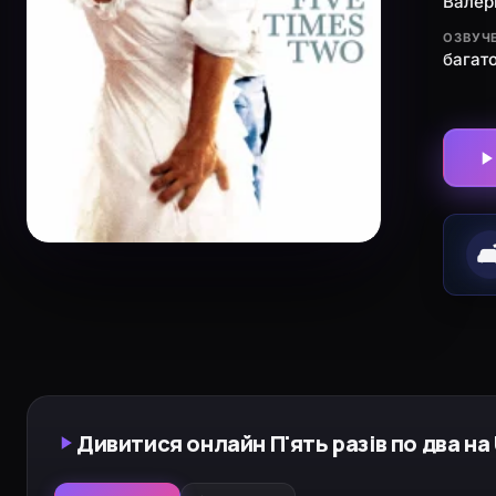
Валер
ОЗВУЧ
багат
🛋
Дивитися онлайн П'ять разів по два на 