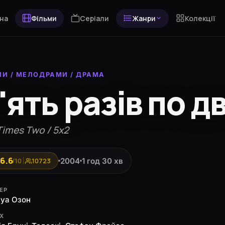
на
Фільми
Серіали
Жанри
Колекції
МИ
/
МЕЛОДРАМИ
/
ДРАМА
'ять разів по д
Times Two / 5x2
6.6
2004
1 год 30 хв
/10
10723
ЕР
уа Озон
ЯХ