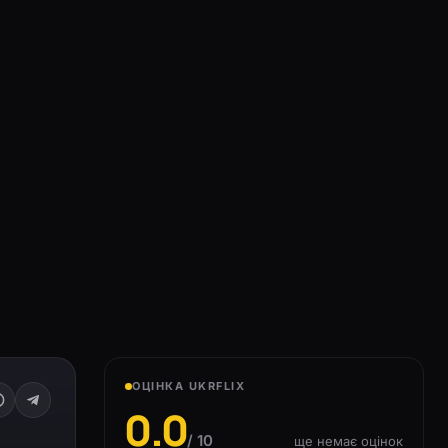
ОЦІНКА UKRFLIX
0.0
/ 10
ще немає оцінок