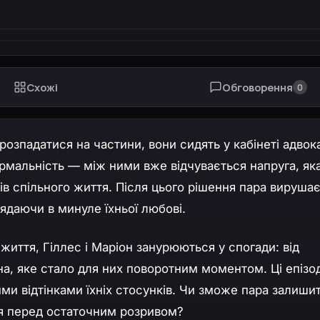
Схожі
Обговорення
0
розпадатися на частини, вони сидять у кабінеті адвок
рмальність — між ними вже відчувається напруга, як
ів спільного життя. Після цього рішення пара вирушає
лядаючи в минуле їхньої любові.
иття, Гіллес і Маріон занурюються у спогади: від
а, яке стало для них поворотним моментом. Ці епізо
ими відтінками їхніх стосунків. Чи зможе пара залишит
ня перед остаточним розривом?