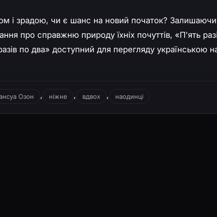
м і зрадою, чи є шанс на новий початок? Залишаючи
тання про справжню природу їхніх почуттів, «П'ять раз
 разів по два» доступний для перегляду українською н
,
,
,
ансуа Озон
ніжне
вдвох
наодинці