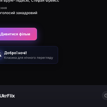
ія Бруні-Тедескі, Стефан Фрейсс
ЕННЯ
оголосий закадровий
Дивитися фільм
Доброї ночі!
️
Класика для нічного перегляду
UkrFlix