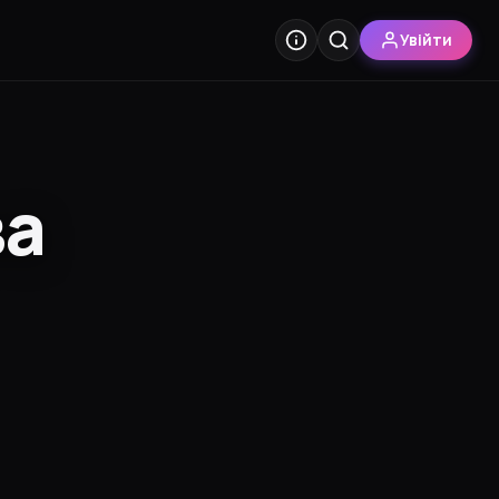
Увійти
ва