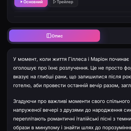
Основний
Трейлер
Опис
У момент, коли життя Гіллеса і Маріон починає 
оголошує про їхнє розлучення. Це не просто фо
вказує на глибші рани, що залишилися після рок
готелю, аби провести останній вечір разом, заг
Згадуючи про важливі моменти свого спільного ж
напруженої вечері з друзями до народження син
переплітають романтичні італійські пісні з темн
образи в минулому і знайти шлях до порозумін