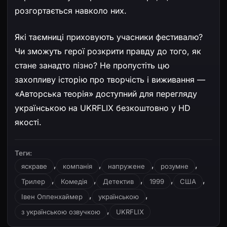
розгортається навколо них.
Які таємниці приховують учасники фестивалю?
Чи зможуть герої розкрити правду до того, як
стане занадто пізно? Не пропустіть цю
захопливу історію про творчість і виживання —
«Авторська теорія» доступний для перегляду
українською на UKRFLIX безкоштовно у HD
якості.
Теги:
,
,
,
,
яскраве
компанія
напружене
розумне
,
,
,
,
,
Трилер
Комедія
Детектив
1999
США
,
,
Івен Оппенхаймер
українською
,
з українською озвучкою
UKRFLIX