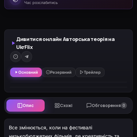
Час розслабитись
Дивитися онлайн Авторська теорія на
UkrFlix
Основний
Резервний
Трейлер
Опис
Схожі
Обговорення
0
Все змінюється, коли на фестивалі
низькобюджетних фільмів, де креативність та