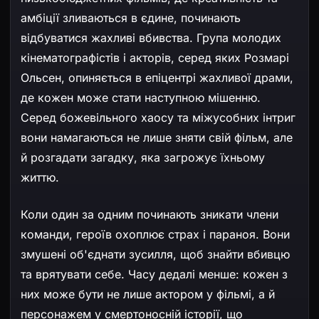
амбіції зливаються в єдине, починають
відбуватися жахливі вбивства. Група молодих
кінематографістів і акторів, серед яких Розмарі
Ольсен, опиняється в епіцентрі жахливої драми,
де кожен може стати наступною мішенню.
Серед божевільного хаосу та міжусобних інтриг
вони намагаються не лише зняти свій фільм, але
й розгадати загадку, яка загрожує їхньому
життю.
Коли один за одним починають зникати члени
команди, героїв охоплює страх і параноя. Вони
змушені об'єднати зусилля, щоб знайти вбивцю
та врятувати себе. Часу дедалі менше: кожен з
них може бути не лише актором у фільмі, а й
персонажем у смертоносній історії, що