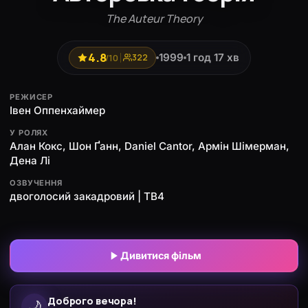
The Auteur Theory
4.8
1999
1 год 17 хв
/10
322
РЕЖИСЕР
Івен Оппенхаймер
У РОЛЯХ
Алан Кокс, Шон Ґанн, Daniel Cantor, Армін Шімерман,
Дена Лі
ОЗВУЧЕННЯ
двоголосий закадровий | ТВ4
Дивитися фільм
Доброго вечора!
🌙