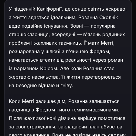
У південній Каліфорнії, де сонце світить яскраво,
а життя здається ідеальним, Розанна Сколнік
веде подвійне існування. Зовні — популярна
старшокласниця, всередині — в'язень родинних
проблем і жахливих таємниць. Її мати Меггі,
розчарована у шлюбі з п'яницею Фредом,
намагається втекти від реальності через роман
із барменом Крісом. Але коли Розанна стає
жертвою насильства, її життя перетворюється
на безодню відчаю й гніву.
Коли Меггі залишає дім, Розанна залишається
наодинці з Фредом і його темними демонами.
Після жахливої ночі дівчина вирішує помститися
за свої страждання, закладаючи план вбивства
свого кривдника. Вона не довіряє навіть своєму