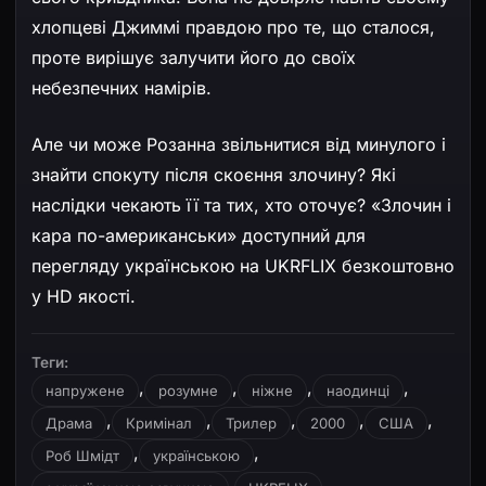
хлопцеві Джиммі правдою про те, що сталося,
проте вирішує залучити його до своїх
небезпечних намірів.
Але чи може Розанна звільнитися від минулого і
знайти спокуту після скоєння злочину? Які
наслідки чекають її та тих, хто оточує? «Злочин і
кара по-американськи» доступний для
перегляду українською на UKRFLIX безкоштовно
у HD якості.
Теги:
,
,
,
,
напружене
розумне
ніжне
наодинці
,
,
,
,
,
Драма
Кримінал
Трилер
2000
США
,
,
Роб Шмідт
українською
,