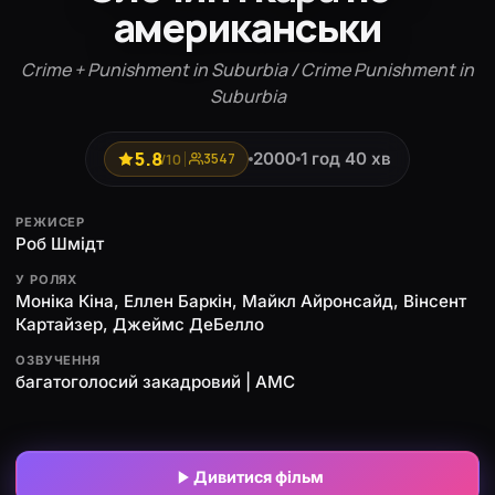
американськи
Crime + Punishment in Suburbia / Сrime Punishment in
Suburbia
5.8
2000
1 год 40 хв
/10
3547
РЕЖИСЕР
Роб Шмідт
У РОЛЯХ
Моніка Кіна, Еллен Баркін, Майкл Айронсайд, Вінсент
Картайзер, Джеймс ДеБелло
ОЗВУЧЕННЯ
багатоголосий закадровий | AMC
Дивитися фільм