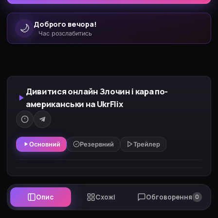
Доброго вечора!
🌙
Час розслабитись
Дивитися онлайн Злочин і кара по-
американськи на UkrFlix
Основний
Резервний
Трейлер
Опис
Схожі
Обговорення
0