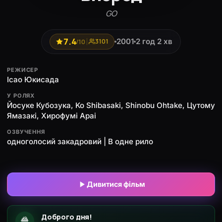
GO
7.4
2001
2 год 2 хв
/10
3101
РЕЖИСЕР
Ісао Юкисада
У РОЛЯХ
Йосуке Кубозука, Ko Shibasaki, Shinobu Ohtake, Цутому
Ямазакі, Хирофумі Араі
ОЗВУЧЕННЯ
одноголосий закадровий | В одне рило
Дивитися фільм
Доброго дня!
🍿