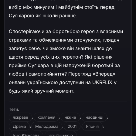
вибір між минулим і майбутнім стоїть перед
Сугіхарою як ніколи раніше.
Спостерігаючи за боротьбою героя з власними
страхами та обмеженнями оточуючих, глядач
запитує себе: чи зможе він знайти шлях до
щастя серед усіх цих перепон? Які рішення
прийме Сугіхара в цій напруженій боротьбі за
любов і самоприйняття? Перегляд «Вперед»
онлайн українською доступний на UKRFLIX у
будь-який зручний момент.
Теги:
,
,
,
,
яскраве
компанія
ніжне
наодинці
,
,
,
,
Драма
Мелодрама
2001
Японія
,
,
Ісао Юкисада
українською