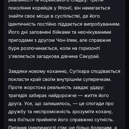
покоління корейців у Японії, він намагається
знайти своє місце в суспільстві, де його
ідентичність постійно піддається випробуванням.
Його дні заповнені бійками та неочікуваними
пригодами з другом Чон-Ілем, але справжня
буря розпочинається, коли на горизонті
з'являється загадкова дівчина Сакурай.
Завдяки новому коханню, Сугіхара сподівається
покласти край своїм внутрішнім суперечкам.
Проте жорстока реальність завдає удару:
трагедія забирає найдорожче — життя його
друга. Усе, що залишилось, — це спогади про
дружбу та неспроможність зрозуміти кохану,
яка боїться прийняти його справжню сутність.
Питання ідентичності стає ще більш болючим, а