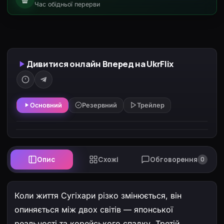
Час обідньої перерви
Дивитися онлайн Вперед на UkrFlix
Основний
Резервний
Трейлер
Опис
Схожі
Обговорення
0
Коли життя Сугіхари різко змінюється, він
опиняється між двох світів — японської
реальності та корейського спадку. Третій