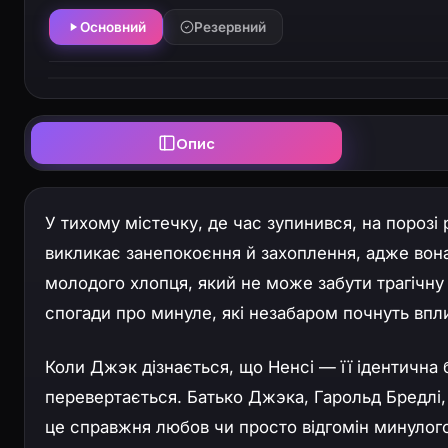
Основний
Резервний
Опис
У тихому містечку, де час зупинився, на порозі 
викликає занепокоєння й захоплення, адже вон
молодого хлопця, який не може забути трагічну
спогади про минуле, які незабаром почнуть впли
Коли Джэк дізнається, що Ненсі — її ідентична 
перевертається. Батько Джэка, Гарольд Бредлі, 
це справжня любов чи просто відгомін минулого