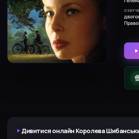
Гелен
ОЗВУЧ
двого
Право

Дивитися онлайн Королева Шибанських 