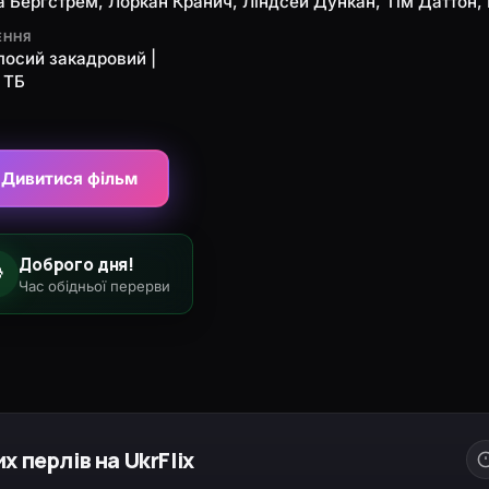
а Берґстрем, Лоркан Кранич, Ліндсей Дункан, Тім Даттон,
ЕННЯ
лосий закадровий |
 ТБ
Дивитися фільм
Доброго дня!

Час обідньої перерви
перлів на UkrFlix