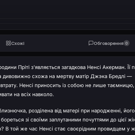
Схожі
Обговорення
0
родини Пріті з'являється загадкова Ненсі Акерман. Її 
а дивовижно схожа на мертву матір Джэка Бредлі —
 втрату. Ненсі приносить із собою не лише таємницю,
вати на всіх навколо.
близнючка, розділена від матері при народженні, його
бореться зі своїми заплутаними почуттями до цієї жі
? В той же час Ненсі стає своєрідним провидцем у ж