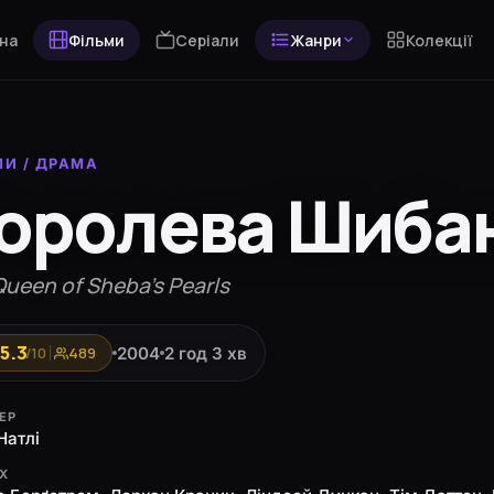
на
Фільми
Серіали
Жанри
Колекції
МИ
/
ДРАМА
оролева Шибан
ueen of Sheba's Pearls
5.3
2004
2 год 3 хв
/10
489
ЕР
Натлі
ЯХ