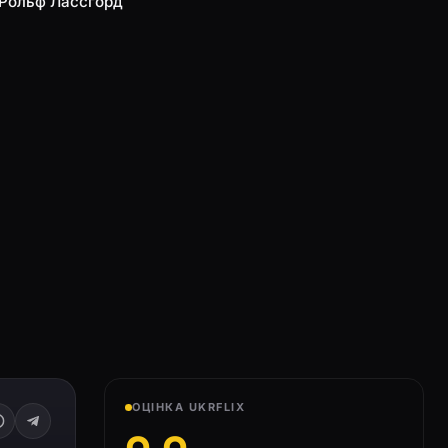
 Рольф Лассґорд
ОЦІНКА UKRFLIX