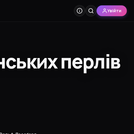
Увійти
ських перлів