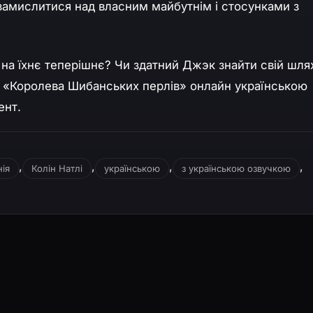
замислитися над власним майбутнім і стосунками з
 на їхнє теперішнє? Чи здатний Джэк знайти свій шля
яд «Королева Шибанських перлів» онлайн українською
ент.
,
,
,
,
ія
Колін Натлі
українською
з українською озвучкою