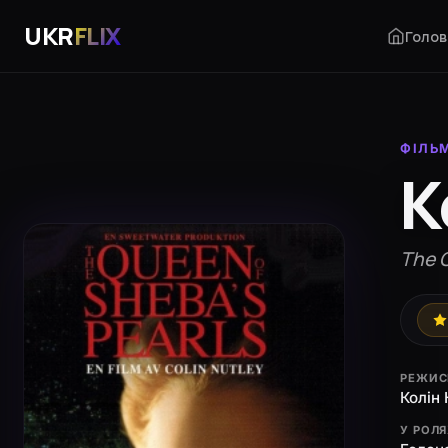
UKR
FLIX
Голов
ФІЛЬ
К
The Q
РЕЖИС
Колін 
У РОЛ