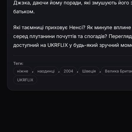
Джэка, даючи йому поради, які змушують його 
батьком.
Які таємниці приховує Ненсі? Як минуле вплине
серед плутанини почуттів та спогадів? Перегл
доступний на UKRFLIX у будь-який зручний мом
Теги:
,
,
,
,
ніжне
наодинці
2004
Швеція
Велика Британ
UKRFLIX