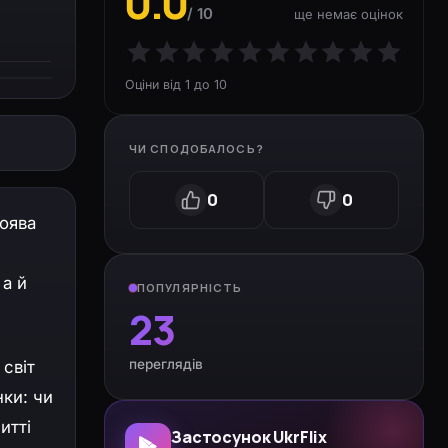
0.0
/ 10
ще немає оцінок
Оціни від 1 до 10
ЧИ СПОДОБАЛОСЬ?
0
0
поява
 а й
ПОПУЛЯРНІСТЬ
23
переглядів
 світ
нки: чи
итті
Застосунок UkrFlix