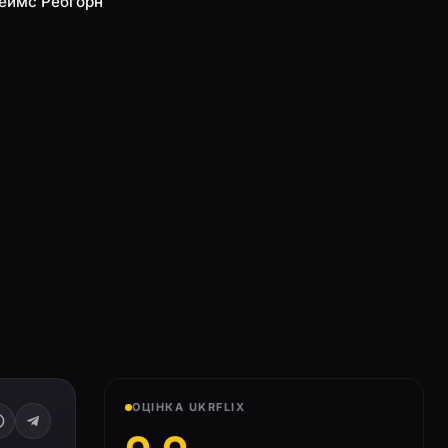
жеймс Ребгорн
ОЦІНКА UKRFLIX