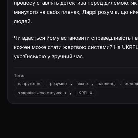
процесу ставлять детектива перед дилемою: як 
минулого на своїх плечах, Ларрі розуміє, що н
людей.
Чи вдасться йому встановити справедливість і вр
кожен може стати жертвою системи? На UKRFL
українською у зручний час.
Теги:
,
,
,
,
напружене
розумне
ніжне
наодинці
холод
,
з українською озвучкою
UKRFLIX