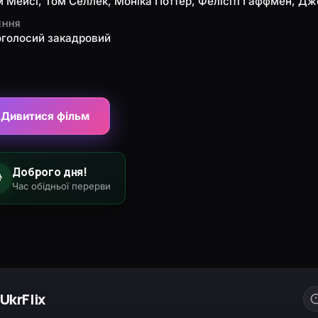
м Мейсі, Том Селлек, Моніка Поттер, Фелісіті Гаффмен, Д
ЕННЯ
оголосий закадровий
Дивитися фільм
Доброго дня!

Час обідньої перерви
UkrFlix