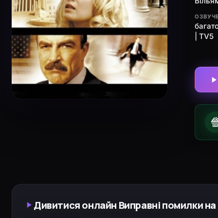
Вілья
ОЗВУЧ
багат
| TV5

Дивитися онлайн Виправні помилки на 