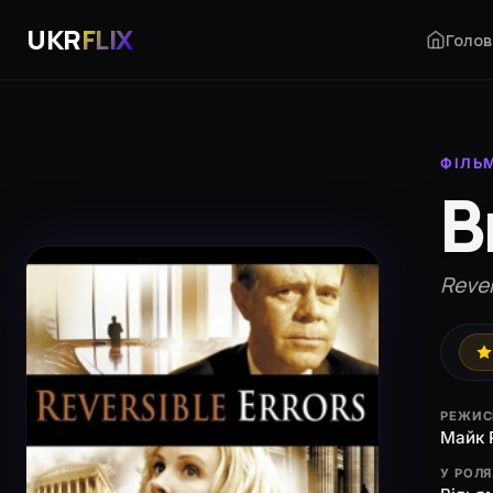
UKR
FLIX
Голов
ФІЛЬ
В
Rever
РЕЖИС
Майк 
У РОЛ