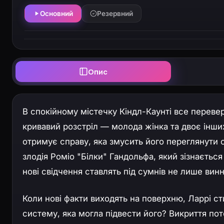
Основний
Резервний
Опис
В спокійному містечку Кіндл-Каунті все переверт
кривавий розстріл — молода жінка та двоє інши
отримує справу, яка змусить його переглянути 
злодія Роміо "Білки" Гандольфа, який зізнається
нові свідчення ставлять під сумнів не лише винн
Коли нові факти виходять на поверхню, Ларрі с
систему, яка могла підвести його? Викриття пот