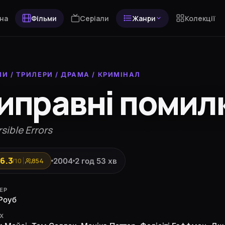
на
Фільми
Серіали
Жанри
Колекції
МИ
/
ТРИЛЕРИ
/
ДРАМА
/
КРИМІНАЛ
иправні помил
sible Errors
6.3
2004
2 год 53 хв
/10
854
ЕР
Роуб
ЯХ