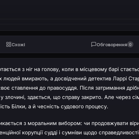
Схожі
Обговорення
0
ається з ніг на голову, коли в місцевому барі стаєть
х людей вмирають, а досвідчений детектив Ларрі Ста
своє ставлення до правосуддя. Після затримання дріб
 у злочині, здається, що справу закрито. Але через сі
ість Білки, а й чесність судового процесу.
тикається з моральним вибором: чи продовжувати віри
енційної корупції судді і сумніви щодо справедливості