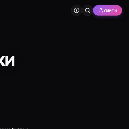
Увійти
ки