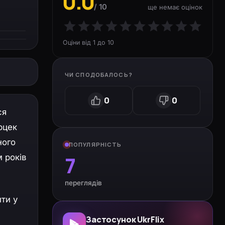
0.0
/ 10
ще немає оцінок
Оціни від 1 до 10
ЧИ СПОДОБАЛОСЬ?
0
0
ся
рцек
ного
ПОПУЛЯРНІСТЬ
7
м років
переглядів
ти у
Застосунок UkrFlix