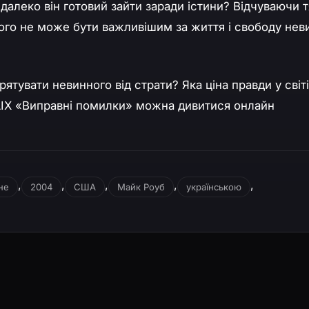
далеко він готовий зайти заради істини? Відчуваючи т
ічого не може бути важливішим за життя і свободу нев
ятувати невинного від страти? Яка ціна правди у світі
IX «Виправні помилки» можна дивитися онлайн
,
,
,
,
,
не
2004
США
Майк Роуб
українською