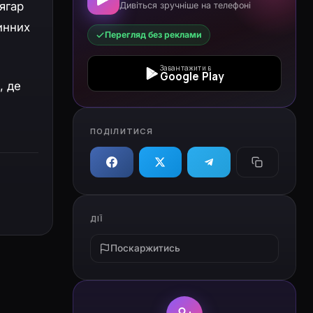
ягар
Дивіться зручніше на телефоні
инних
Перегляд без реклами
Завантажити в
Google Play
, де
ПОДІЛИТИСЯ
ДІЇ
Поскаржитись