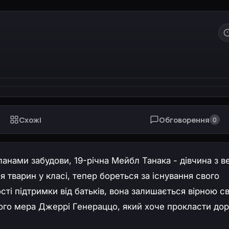
Схожі
Обговорення
0
ланами забудови, 19-річна Мейбл Танака - дівчина з 
тварин у класі, тепер бореться за існування свого
ості підтримки від батьків, вона залишається вірною с
аного мера Джеррі Генераццо, який хоче прокласти дор