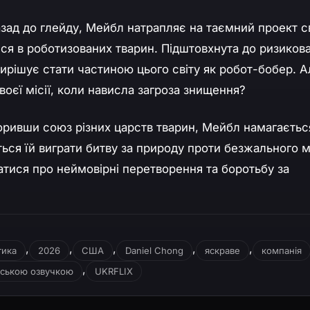
зад до глейду, Мейбл натрапляє на таємний проект с
ся в роботизованих тварин. Підштовхнута до ризиков
ирішує стати частиною цього світу як робот-бобер. А
воєї місії, коли нависла загроза знищення?
ривши союз різних царств тварин, Мейбл намагаєтьс
ться їй виграти битву за природу проти безжального 
атися про неймовірні перетворення та боротьбу за
,
,
,
,
,
тика
2026
США
Daniel Chong
яскраве
компанія
,
нською озвучкою
UKRFLIX