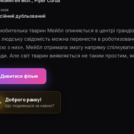
Мойніген мол., Piper Curda
ЕННЯ
сійний дубльований
юбителька тварин Мейбл опиняється в центрі грандіо
 людську свідомість можна перенести в роботизоване
єю з них», Мейбл отримала змогу напряму спілкуват
ди. Але світ тварин виявляється не таким простим, я
тами ховаються несподівані відкриття, загадки й приг
ння і про природу, і про себе.
Дивитися фільм
Доброго ранку!
☕
Що подивишся за кавою?