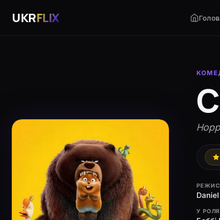
UKR
FLIX
Голов
КОМЕ
С
Hopp
РЕЖИС
Danie
У РОЛ