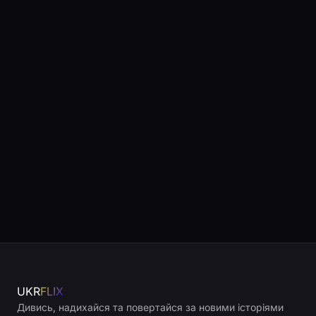
UKR
FLIX
Дивись, надихайся та повертайся за новими історіями