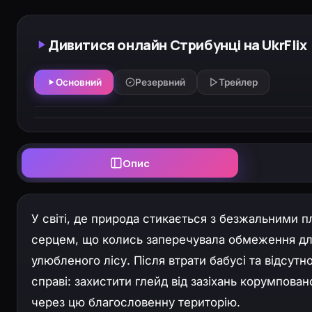
Дивитися онлайн Стрибунці на UkrFlix
Основний
Резервний
Трейлер
Опис
У світі, де природа стикається з безжальними п
серцем, що колись заперечувала обмеження для 
улюбленого лісу. Після втрати бабусі та відсутн
справі: захистити глейд від зазіхань корумпов
через цю благословенну територію.