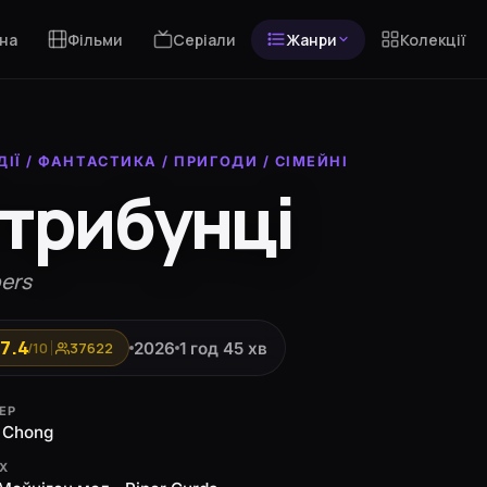
на
Фільми
Серіали
Жанри
Колекції
ДІЇ
/
ФАНТАСТИКА
/
ПРИГОДИ
/
СІМЕЙНІ
трибунці
ers
7.4
2026
1 год 45 хв
/10
37622
ЕР
l Chong
ЯХ