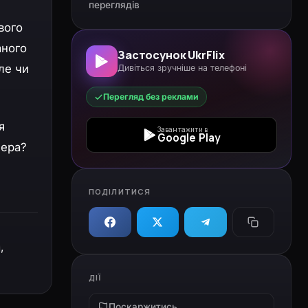
переглядів
вого
аного
Застосунок UkrFlix
ле чи
Дивіться зручніше на телефоні
Перегляд без реклами
я
Завантажити в
Google Play
мера?
ПОДІЛИТИСЯ
,
ДІЇ
Поскаржитись