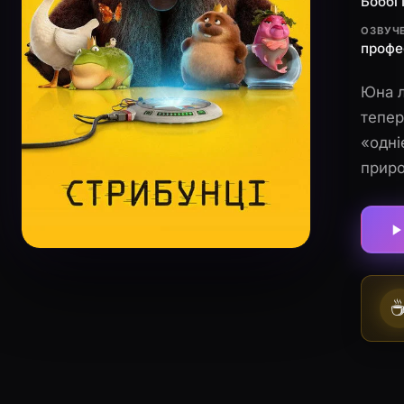
Боббі 
ОЗВУЧ
профе
Юна л
тепер
«одні
приро
момен
уявле