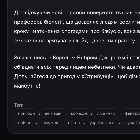
Досліджуючи нові способи повернути тварин на
професора біології, що дозволяє людям вселити
кроку і натхненна спогадами про бабусю, вона в
зможе вона врятувати глейд і довести правоту с
Зв'язавшись із Королем Бобром Джоржем і ство
об’єднати всіх перед лицем небезпеки. Чи вдас
Долучайтеся до пригод у «Стрибунці», щоб дізн
майбутнє!
Теги:
,
,
,
,
пригоди
анімація
комедія
сімейний
фантас
,
,
,
,
епічне
розумне
ніжне
українською
з украї