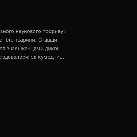
зного наукового прориву:
 тіло тварини. Ставши
ися з мешканцями дикої
к здавалося: за кумедними
оди, що змінять усе її