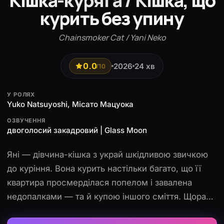
Кішка-куряга / Кішка, що
курить без упину
Chainsmoker Cat / Yani Neko
0.0
2026
24 хв
/10
У РОЛЯХ
Yuko Natsuyoshi, Місато Мацуока
ОЗВУЧЕННЯ
двоголосий закадровий | Glass Moon
Яні — дівчина-кішка з украй шкідливою звичкою
до куріння. Вона курить настільки багато, що її
квартира просмерділася попелом і завалена
недопалками — та й купою іншого сміття. Щоразу,
коли Яні намагається кинути, її швидко накриває