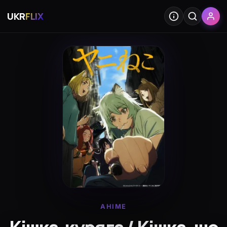
UKR
FLIX
АНІМЕ