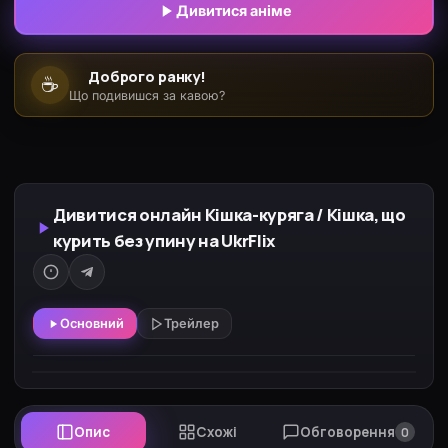
тяга, і вона майже одразу здається. Чи зможе
Дивитися аніме
вона колись узяти своє життя до рук, чи так і
залишиться жити в безладі, не в змозі позбутися
Доброго ранку!
☕
своєї звички?
Що подивишся за кавою?
Дивитися онлайн Кішка-куряга / Кішка, що
курить без упину на UkrFlix
Основний
Трейлер
Опис
Схожі
Обговорення
0