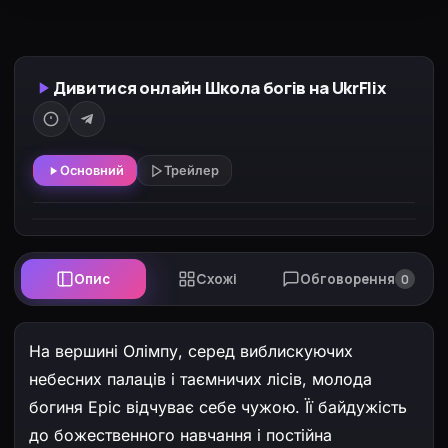
Дивитися онлайн Школа богів на UkrFlix
Основний
Трейлер
Опис
Схожі
Обговорення
0
На вершині Олімпу, серед виблискуючих
небесних палаців і таємничих лісів, молода
богиня Еріс відчуває себе чужою. Її байдужість
до божественного навчання і постійна