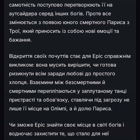
самотність поступово перетворюють її на
аутсайдера серед інших богів. Проте все
змінюється з появою юного смертного Париса з
Трої, який приносить із собою нові емоції та
бажання.
Відкриття своїх почуттів стає для Еріс справжнім
викликом: вона мусить вирішити, чи готова
ризикнути всім заради любові до простого
хлопця. Взаємини між безсмертними й
смертними переплітаються у заплутаному танці
пристрасті та обов'язку, ставлячи під загрозу не
лише її місце на Олімпі, а й долю Париса.
Чи зможе Еріс знайти своє місце в світі богів і
водночас захистити те, що стало для неї