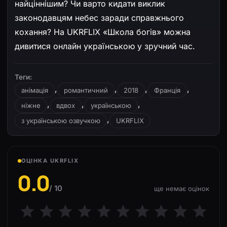
найціннішим? Чи варто кидати виклик
законодавцям небес заради справжнього
кохання? На UKRFLIX «Школа богів» можна
дивитися онлайн українською у зручний час.
Теги:
,
,
,
,
анімація
романтичний
2018
Франція
,
,
,
ніжне
вдвох
українською
,
з українською озвучкою
UKRFLIX
ОЦІНКА UKRFLIX
0.0
/ 10
ще немає оцінок