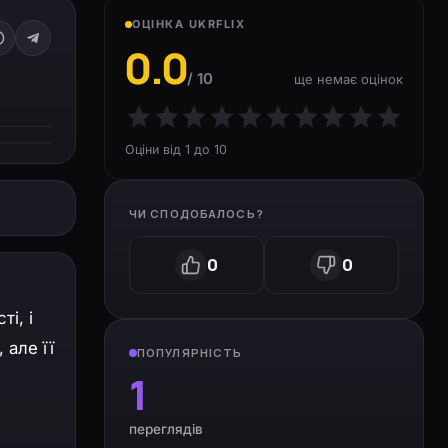
ОЦІНКА UKRFLIX
0.0
/ 10
ще немає оцінок
Оціни від 1 до 10
ЧИ СПОДОБАЛОСЬ?
0
0
і, і
 але її
ПОПУЛЯРНІСТЬ
1
переглядів