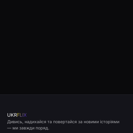
UKR
FLIX
Дивись, надихайся та повертайся за новими історіями
— ми завжди поряд.