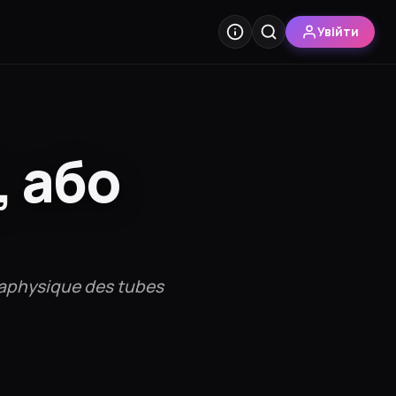
Увійти
, або
étaphysique des tubes