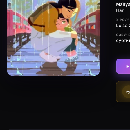
Maïlys
Han
У РОЛ
Loïse 
ОЗВУЧ
субти