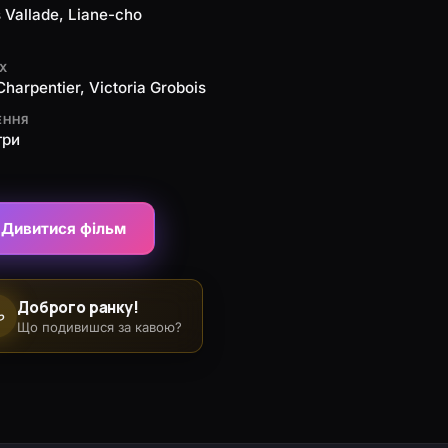
 Vallade, Liane-cho
ЯХ
Charpentier, Victoria Grobois
ЕННЯ
три
Дивитися фільм
Доброго ранку!
☕
Що подивишся за кавою?