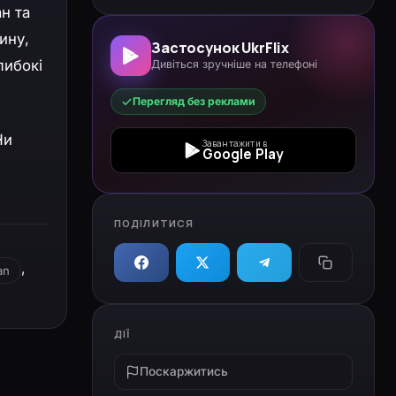
н та
ину,
Застосунок UkrFlix
либокі
Дивіться зручніше на телефоні
Перегляд без реклами
Чи
Завантажити в
Google Play
ПОДІЛИТИСЯ
,
an
ДІЇ
Поскаржитись