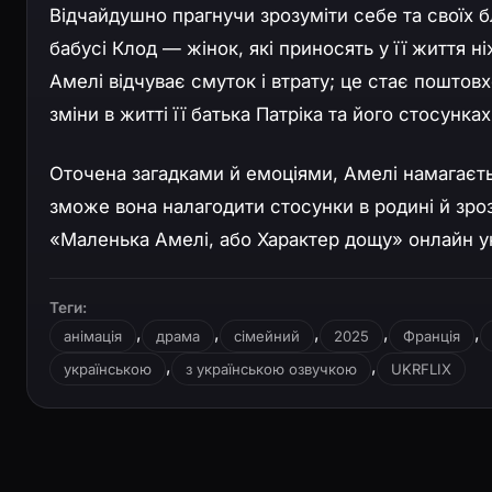
Відчайдушно прагнучи зрозуміти себе та своїх б
бабусі Клод — жінок, які приносять у її життя н
Амелі відчуває смуток і втрату; це стає поштовх
зміни в житті її батька Патріка та його стосунках
Оточена загадками й емоціями, Амелі намагаєтьс
зможе вона налагодити стосунки в родині й зро
«Маленька Амелі, або Характер дощу» онлайн у
Теги:
,
,
,
,
,
анімація
драма
сімейний
2025
Франція
,
,
українською
з українською озвучкою
UKRFLIX