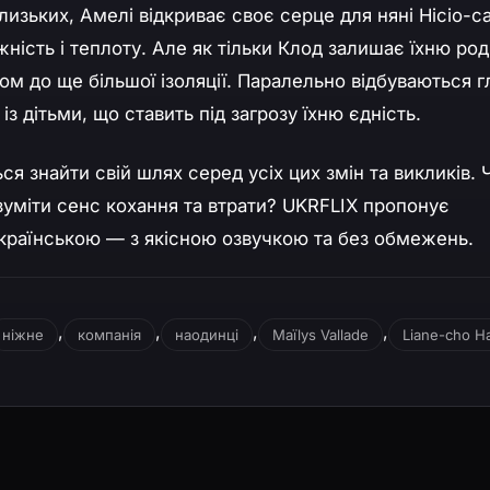
лизьких, Амелі відкриває своє серце для няні Нісіо-са
іжність і теплоту. Але як тільки Клод залишає їхню род
ом до ще більшої ізоляції. Паралельно відбуваються г
 із дітьми, що ставить під загрозу їхню єдність.
я знайти свій шлях серед усіх цих змін та викликів. 
зуміти сенс кохання та втрати? UKRFLIX пропонує
країнською — з якісною озвучкою та без обмежень.
,
,
,
,
ніжне
компанія
наодинці
Maïlys Vallade
Liane-cho H