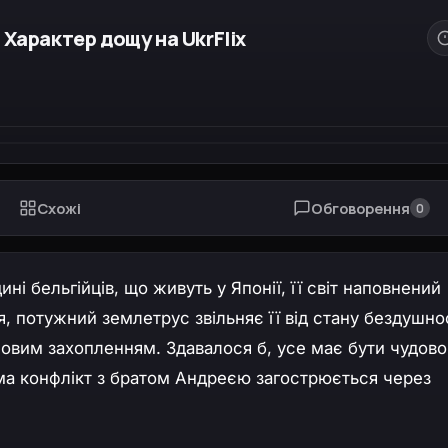
Характер дощу на UkrFlix
Схожі
Обговорення
0
і бельгійців, що живуть у Японії, її світ наповнений
, потужний землетрус звільняє її від стану бездушност
овим захопленням. Здавалося б, усе має бути чудово,
ма конфлікт з братом Андреєю загострюється через