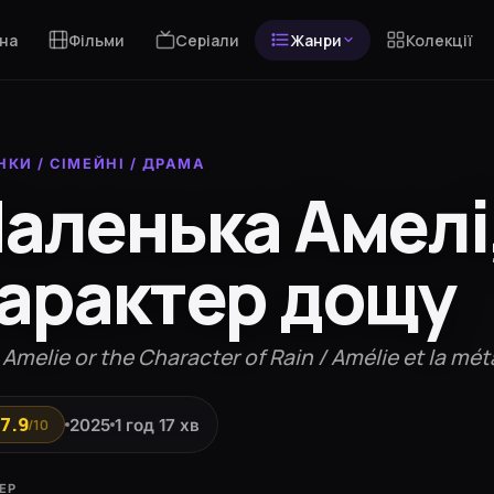
на
Фільми
Серіали
Жанри
Колекції
НКИ
/
СІМЕЙНІ
/
ДРАМА
аленька Амелі
арактер дощу
e Amelie or the Character of Rain / Amélie et la m
7.9
2025
1 год 17 хв
/10
ЕР