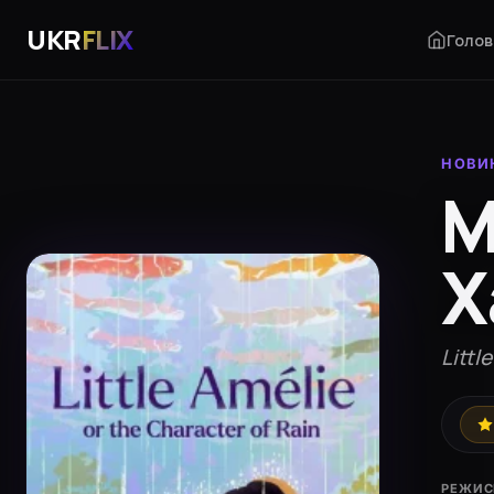
UKR
FLIX
Голов
НОВИ
М
Х
Littl
РЕЖИС