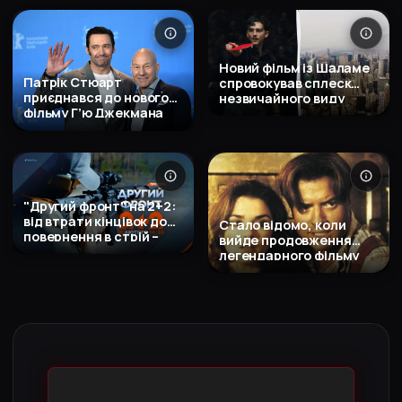
культового трилера 90-
х
Новий фільм із Шаламе
Патрік Стюарт
спровокував сплеск
приєднався до нового
незвичайного виду
фільму Г’ю Джекмана
туризму
«Вівці-детективи»
"Другий фронт" на 2+2:
від втрати кінцівок до
Стало відомо, коли
повернення в стрій –
вийде продовження
історії сили духу й
легендарного фільму
вибору
"Мумія"