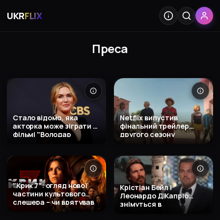
UKR
FLIX
Преса
Стало відомо, яка
Netflix випустив
акторка може зіграти в
фінальний трейлер
фільмі "Володар
другого сезону
перснів: Полювання на
популярного серіалу
Ґоллума"
"One Piece" (відео)
"Крик 7": огляд нової
Крістіан Бейл і
частини культового
Леонардо ДіКапріо
слешера – чи врятував
знімуться в
усе величезний гонорар
продовженні
Нів Кемпбелл