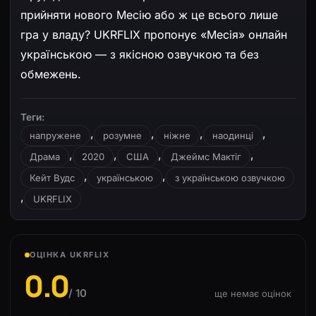
прийняти нового Месію або ж це всього лише
гра у владу? UKRFLIX пропонує «Месія» онлайн
українською — з якісною озвучкою та без
обмежень.
Теги:
,
,
,
,
напружене
розумне
ніжне
наодинці
,
,
,
,
Драма
2020
США
Джеймс Мактіг
,
,
Кейт Вудс
українською
з українською озвучкою
,
UKRFLIX
ОЦІНКА UKRFLIX
0.0
/ 10
ще немає оцінок