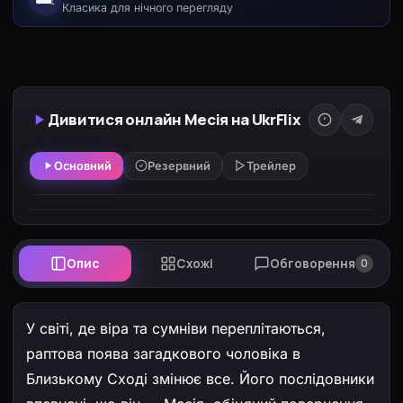
Класика для нічного перегляду
Дивитися онлайн Месія на UkrFlix
Основний
Резервний
Трейлер
Опис
Схожі
Обговорення
0
У світі, де віра та сумніви переплітаються,
раптова поява загадкового чоловіка в
Близькому Сході змінює все. Його послідовники