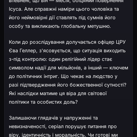
впевнені, що він — Месія, обіцяний повернення
Ісуса. Але справжні наміри цього чоловіка та
його неймовірні дії ставлять під сумнів його
особу та викликають глобальну метушню.
Коли до розслідування долучається офіцер ЦРУ
Єва Геллер, з'ясовується, що ситуація виходить
з-під контролю: один релігійний лідер стає
символом надії для мільйонів, а інший — ключем
до політичних інтриг. Що чекає на людство у
разі підтвердження його божественної сутності?
Які наслідки матиме ця віра для світової
політики та особистих доль?
Залишаючи глядачів у напруженні та
невизначеності, серіал порушує питання про
віру, ідентичність і моральність. Чи готові ми