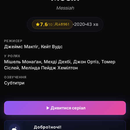
Messiah
7.6
2020
43 хв
/10
48961
РЕЖИСЕР
Джеймс Мактіг, Кейт Вудс
У РОЛЯХ
Мішель Монаґан, Мехді Дехбі, Джон Ортіз, Томер
Сіслей, Мелінда Пейдж Хемілтон
ОЗВУЧЕННЯ
Субтитри
Дивитися серіал
Доброї ночі!
🛋️