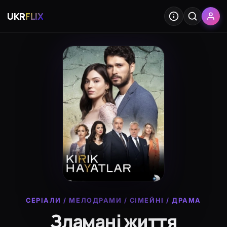
UKR
FLIX
СЕРІАЛИ
/
МЕЛОДРАМИ
/
СІМЕЙНІ
/
ДРАМА
Зламані життя