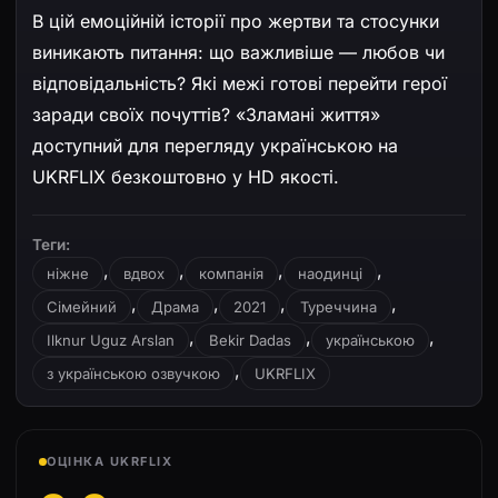
В цій емоційній історії про жертви та стосунки
виникають питання: що важливіше — любов чи
відповідальність? Які межі готові перейти герої
заради своїх почуттів? «Зламані життя»
доступний для перегляду українською на
UKRFLIX безкоштовно у HD якості.
Теги:
,
,
,
,
ніжне
вдвох
компанія
наодинці
,
,
,
,
Сімейний
Драма
2021
Туреччина
,
,
,
Ilknur Uguz Arslan
Bekir Dadas
українською
,
з українською озвучкою
UKRFLIX
ОЦІНКА UKRFLIX