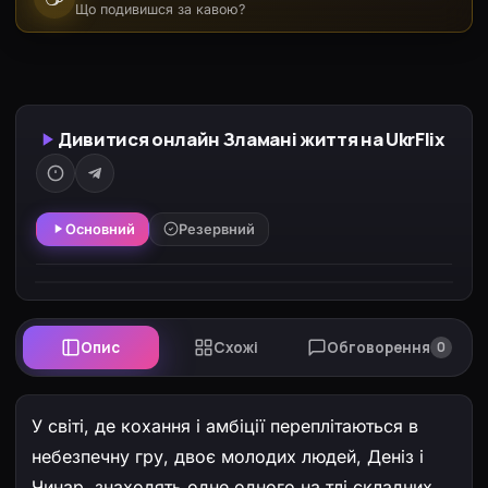
Що подивишся за кавою?
Дивитися онлайн Зламані життя на UkrFlix
Основний
Резервний
Опис
Схожі
Обговорення
0
У світі, де кохання і амбіції переплітаються в
небезпечну гру, двоє молодих людей, Деніз і
Чинар, знаходять одне одного на тлі складних