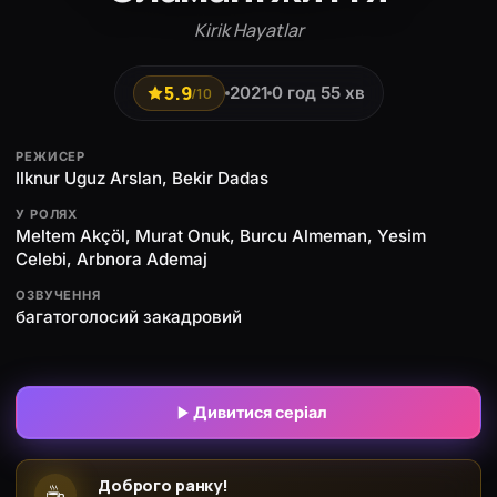
Kirik Hayatlar
5.9
2021
0 год 55 хв
/10
РЕЖИСЕР
Ilknur Uguz Arslan, Bekir Dadas
У РОЛЯХ
Meltem Akçöl, Murat Onuk, Burcu Almeman, Yesim
Celebi, Arbnora Ademaj
ОЗВУЧЕННЯ
багатоголосий закадровий
Дивитися серіал
Доброго ранку!
☕