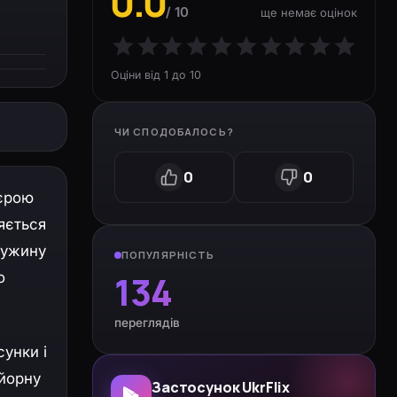
0.0
/ 10
ще немає оцінок
Оціни від 1 до 10
ЧИ СПОДОБАЛОСЬ?
0
0
'єрою
ляється
ружину
ПОПУЛЯРНІСТЬ
134
о
переглядів
сунки і
Бйорну
Застосунок UkrFlix