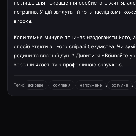
не лише для покращення особистого життя, але й
потрапив. У цій заплутаній грі з наслідками ко
висока.
Коли темне минуле починає наздоганяти його, а
спосіб втекти з цього спіралі безумства. Чи зум
родини та власної душі? Дивитися «Вбивайте у
хорошій якості та з професійною озвучкою.
,
,
,
,
Теги:
яскраве
компанія
напружене
розумне