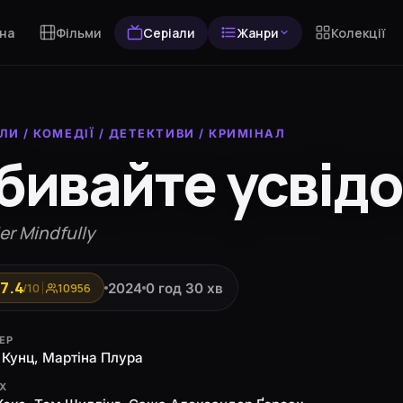
на
Фільми
Серіали
Жанри
Колекції
АЛИ
/
КОМЕДІЇ
/
ДЕТЕКТИВИ
/
КРИМІНАЛ
бивайте усвід
r Mindfully
7.4
2024
0 год 30 хв
/10
10956
ЕР
 Кунц, Мартіна Плура
ЯХ