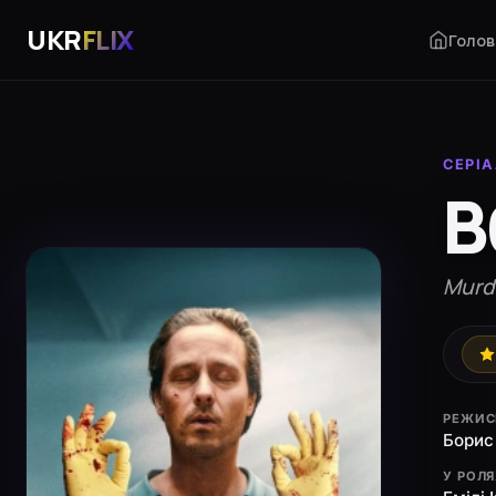
UKR
FLIX
Голов
СЕРІ
В
Murde
РЕЖИС
Борис
У РОЛ