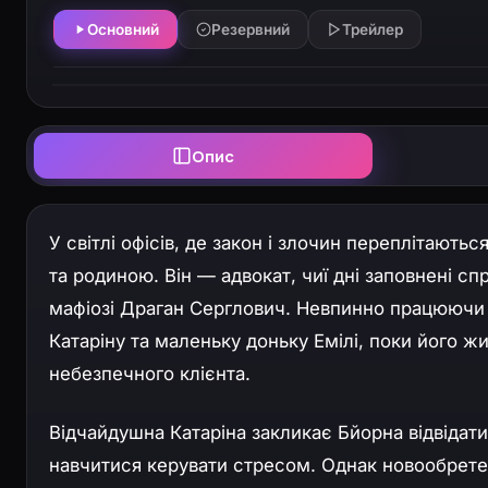
Основний
Резервний
Трейлер
Опис
У світлі офісів, де закон і злочин переплітают
та родиною. Він — адвокат, чиї дні заповнені сп
мафіозі Драган Серглович. Невпинно працюючи
Катаріну та маленьку доньку Емілі, поки його ж
небезпечного клієнта.
Відчайдушна Катаріна закликає Бйорна відвідат
навчитися керувати стресом. Однак новообрете