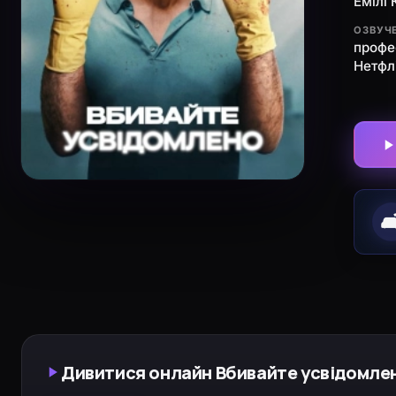
Емілі
ОЗВУЧ
профе
Нетфл
🛋
Дивитися онлайн Вбивайте усвідомлено