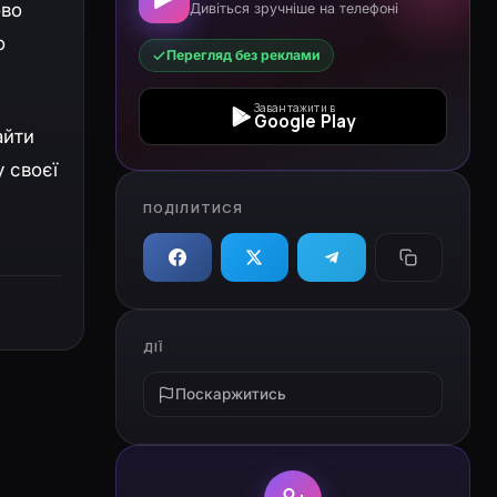
ово
Дивіться зручніше на телефоні
о
Перегляд без реклами
Завантажити в
Google Play
айти
у своєї
ПОДІЛИТИСЯ
ДІЇ
Поскаржитись