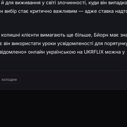
 для виживання у світі злочинності, куди він випадк
жен вибір стає критично важливим — адже ставка надт
 колишні клієнти вимагають ще більше, Бйорн має зн
іє він використати уроки усвідомленості для порятунк
свідомлено» онлайн українською на UKRFLIX можна у
холодне