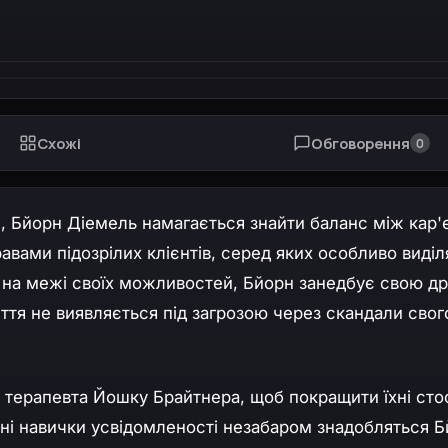
Схожі
Обговорення
0
ься, Бйорн Діемель намагається знайти баланс між кар
равами підозрілих клієнтів, серед яких особливо виді
 на межі своїх можливостей, Бйорн занедбує свою д
иття не виявляється під загрозою через скандали свог
и терапевта Йошку Брайтнера, щоб покращити їхні сто
ні навички усвідомленості незабаром знадобляться 