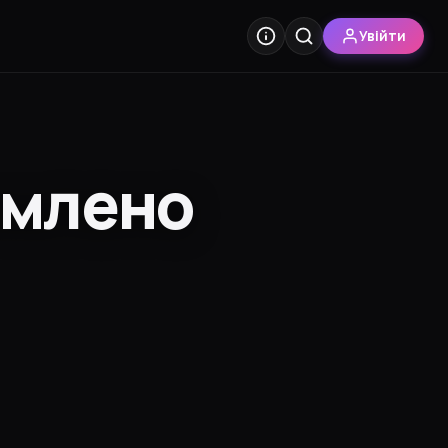
Увійти
омлено