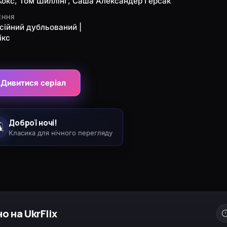
 Кокс, Том Шиллінг, Саша Александер Ґерсак
ЕННЯ
сійний дубльований |
ікс
Дивитися серіал
Доброї ночі!
️
Класика для нічного перегляду
 на UkrFlix