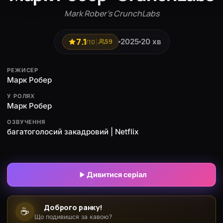
Mark Rober's CrunchLabs
7.1
2025
20 хв
/10
59
РЕЖИСЕР
Марк Робер
У РОЛЯХ
Марк Робер
ОЗВУЧЕННЯ
багатоголосий закадровий | Netflix
Дивитися серіал
Доброго ранку!
☕
Що подивишся за кавою?