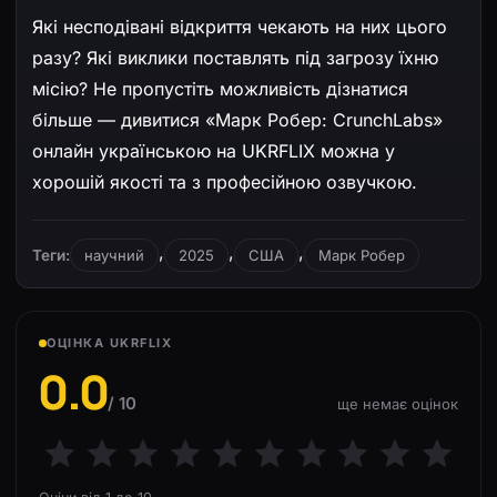
Які несподівані відкриття чекають на них цього
разу? Які виклики поставлять під загрозу їхню
місію? Не пропустіть можливість дізнатися
більше — дивитися «Марк Робер: CrunchLabs»
онлайн українською на UKRFLIX можна у
хорошій якості та з професійною озвучкою.
,
,
,
Теги:
научний
2025
США
Марк Робер
ОЦІНКА UKRFLIX
0.0
/ 10
ще немає оцінок