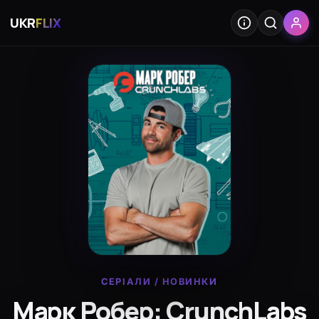
UKR
FLIX
СЕРІАЛИ
/
НОВИНКИ
Марк Робер: CrunchLabs