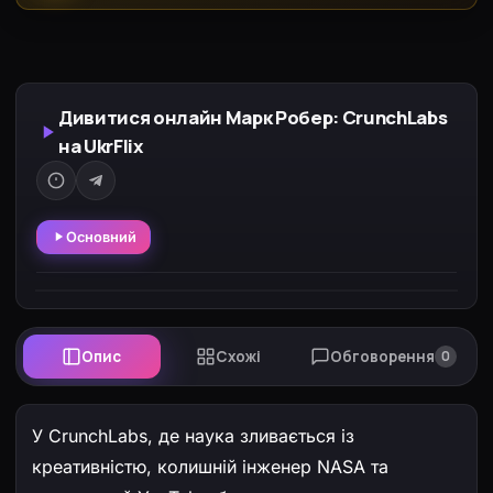
Дивитися онлайн Марк Робер: CrunchLabs
на UkrFlix
Основний
Опис
Схожі
Обговорення
0
У CrunchLabs, де наука зливається із
креативністю, колишній інженер NASA та