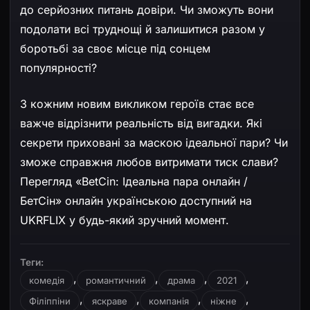
до серйозних питань довіри. Чи зможуть вони
подолати всі труднощі й залишитися разом у
боротьбі за своє місце під сонцем
популярності?
З кожним новим викликом героїв стає все
важче відрізнити реальність від вигадки. Які
секрети приховані за маскою ідеальної пари? Чи
зможе справжня любов витримати тиск слави?
Перегляд «BetCin: Ідеальна пара онлайн /
БетСін» онлайн українською доступний на
UKRFLIX у будь-який зручний момент.
Теги:
,
,
,
,
комедія
романтичний
драма
2021
,
,
,
,
Філіппіни
яскраве
компанія
ніжне