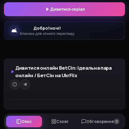
домовилися, як красиво попрощатися з
Дивитися серіал
аудиторією. Та в найневдаліший момент
надходить повідомлення: їх обрали
Доброї ночі!
🛋️
півфіналістками онлайн-конкурсу
Класика для нічного перегляду
#RelationshipGoals. На кону — 10 мільйонів песо
та купа призів, а гроші потрібні обом. Тепер Бет і
Сінді мають удавати зразкову пару під пильним
оком лайків, репостів і коментарів. Чи
Дивитися онлайн BetCin: Ідеальна пара
витримають вони взаємні дивацтва й тиск
онлайн / БетСін на UkrFlix
публічності, і який хаос принесе змагання?
Опис
Схожі
Обговорення
0
Натисніть на джерело вище, щоб почати