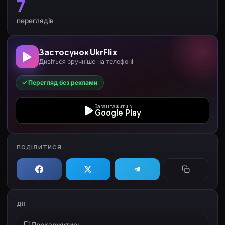
7
переглядів
Застосунок UkrFlix
Дивіться зручніше на телефоні
Перегляд без реклами
Завантажити в
Google Play
ПОДІЛИТИСЯ
ДІЇ
Поскаржитись