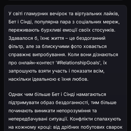
перегляд
У світі гламурних вечірок та віртуальних лайків,
Бет і Сінді, популярна пара з соціальних мереж,
переживають бурхливі емоції своїх стосунків.
Здавалося б, їхнє життя – це бездоганний
фільтр, але за блискучими фото ховається
справжнє випробування. Коли вони дізнаються
про онлайн-контест '#RelationshipGoals', їх
запрошують взяти участь і показати всім,
наскільки ідеальною є їхня любов.
Однак чим більше Бет і Сінді намагаються
підтримувати образ бездоганності, тим більше
починають виникати непорозуміння та
непередбачувані ситуації. Конфлікти спалахують
на кожному кроці: від дрібних побутових сварок