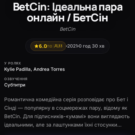
BetCin: Ідеальна пара
онлайн / БетСін
BetCin
6.0
2021
0 год 30 хв
/10
33
У РОЛЯХ
Kylie Padilla, Andrea Torres
ОЗВУЧЕННЯ
Субтитри
Романтична комедійна серія розповідає про Бет і
Сінді — популярну в соцмережах пару, відому як
BetCin. Для підписників-«умамі» вони виглядають
ідеальними, але за лаштунками їхні стосунки
тріщать по швах, і дівчата вже майже