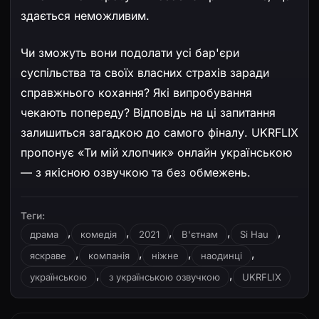
здається неможливим.
Чи зможуть вони подолати усі бар'єри
суспільства та своїх власних страхів заради
справжнього кохання? Які випробування
чекають попереду? Відповідь на ці запитання
залишиться загадкою до самого фіналу. UKRFLIX
пропонує «Ти мій хлопчик» онлайн українською
— з якісною озвучкою та без обмежень.
Теги:
,
,
,
,
,
драма
комедія
2021
В'єтнам
Si Hau
,
,
,
,
яскраве
компанія
ніжне
наодинці
,
,
українською
з українською озвучкою
UKRFLIX