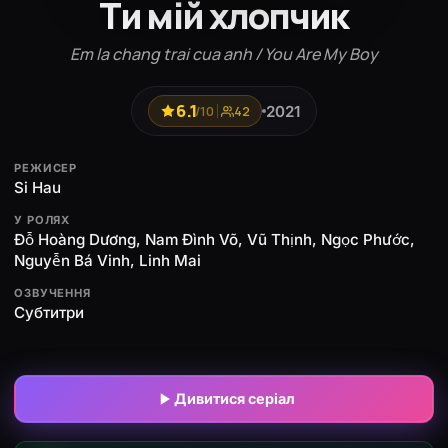
Ти мій хлопчик
Em la chang trai cua anh / You Are My Boy
6.1
2021
/10
42
РЕЖИСЕР
Si Hau
У РОЛЯХ
Đỗ Hoàng Dương, Nam Đình Võ, Vũ Thịnh, Ngọc Phước,
Nguyễn Bá Vinh, Linh Mai
ОЗВУЧЕННЯ
Субтитри
Дивитися серіал