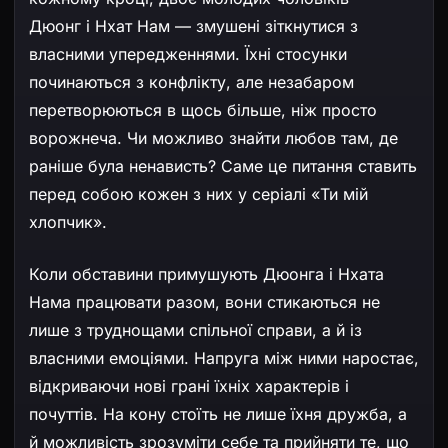
Дюонг і Нхат Нам — змушені зіткнутися з
власними упередженнями. Їхні стосунки
починаються з конфлікту, але незабаром
перетворюються в щось більше, ніж просто
ворожнеча. Чи можливо знайти любов там, де
раніше була ненависть? Саме це питання ставить
перед собою кожен з них у серіалі «Ти мій
хлопчик».
Коли обставини примушують Дюонга і Нхата
Нама працювати разом, вони стикаються не
лише з труднощами спільної справи, а й із
власними емоціями. Напруга між ними наростає,
відкриваючи нові грані їхніх характерів і
почуттів. На кону стоїть не лише їхня дружба, а
й можливість зрозуміти себе та прийняти те, що