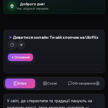
Доброго дня!
🍿
Час обідньої перерви
Дивитися онлайн Ти мій хлопчик на UkrFlix
Основний
Опис
Схожі
Обговорення
0
У світі, де стереотипи та традиції панують на
кожному кроці, двоє молодих чоловіків —