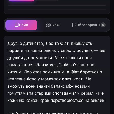
Опис
Схожі
Обговорення
0
Друзі з дитинства, Лео та Фіат, вирішують
перейти на новий рівень у своїх стосунках — від
дружби до романтики. Але як тільки вони
намагаються зблизитися, їхній зв'язок стає
хитким: Лео стає замкнутим, а Фіат бореться з
невпевненістю у моментах близькості. Чи
зможуть вони знайти баланс між новими
почуттями та старими спогадами? У серіалі «Не
кажи ні» кожен крок перетворюється на виклик.
Проблеми починають виникати, коли в життя