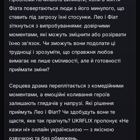
Фіата повертаються люди з його минулого, що
ставить під загрозу їхні стосунки. Лео і Фіат
зіткнуться з випробуваннями: довірчими
моментами, які можуть зміцнити або розірвати
їхню зв'язок. Чи зможуть вони подолати ці
труднощі і зрозуміти, що справжня любов
вимагає не лише сміливості, але й готовності
приймати зміни?
Серцева драма переплітається з комедійними
моментами, а емоційні коливання героїв
залишають глядачів у напрузі. Які рішення
приймуть Лео і Фіат? Чи здобудуть вони те
щастя, яке так прагнуть? UKRFLIX пропонує «Не
кажи ні» онлайн українською — з якісною
озвучкою та без обмежень.