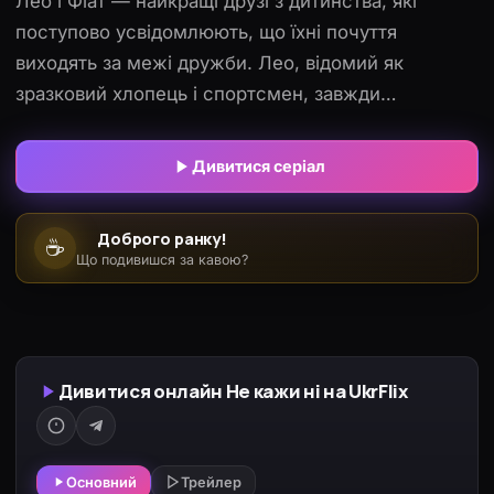
Лео і Фіат — найкращі друзі з дитинства, які
поступово усвідомлюють, що їхні почуття
виходять за межі дружби. Лео, відомий як
зразковий хлопець і спортсмен, завжди
підтримував Фіата, але починає ревнувати, коли
той віддаляється і звертає увагу на інших людей.
Дивитися серіал
У міру дорослішання їхній зв’язок стає
складнішим, адже емоції, приховані роками,
Доброго ранку!
☕
виходять назовні. Вони стикаються з нерішучістю,
Що подивишся за кавою?
страхом втрати та соціальними бар’єрами. Історія
показує, чи здатні вони перетворити дружбу на
кохання, подолати власні сумніви та знайти
спільний шлях, не втративши одне одного
Дивитися онлайн Не кажи ні на UkrFlix
назавжди.
Основний
Трейлер