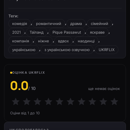
Теги:
,
,
,
,
комедія
романтичний
драма
сімейний
,
,
,
,
2021
Таїланд
Pique Passawut
яскраве
,
,
,
,
компанія
ніжне
вдвох
наодинці
,
,
українською
з українською озвучкою
UKRFLIX
ОЦІНКА UKRFLIX
0.0
/ 10
ще немає оцінок
Оціни від 1 до 10
ЧИ СПОДОБАЛОСЬ?