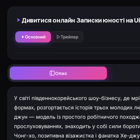
Дивитися онлайн Записки юності на Uk
Основний
Трейлер
Опис
У світі південнокорейського шоу-бізнесу, де мр
формах, розгортається історія трьох молодих люд
джун — модель із простого робітничого походже
прослуховуваннях, знаходить у собі сили борот
Чонг-хо, позитивна візажистка і фанатка Хе-джу