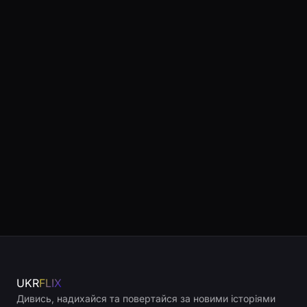
UKR
FLIX
Дивись, надихайся та повертайся за новими історіями