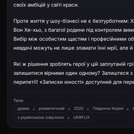
своїх амбіцій у світі краси.
Проте життя у шоу-бізнесі не є безтурботним: Х
Вон Хе-хьо, з багатої родини під контролем вим
Вибір між особистим щастям і професійними об
невдачі можуть не лише зламати їхні мрії, але й
Які ж рішення зроблять герої у цій заплутаній г
залишитися вірними один одному? Залиштеся з н
перипетії! «Записки юності» доступний для пер
Теги:
,
,
,
,
драма
романтичний
2020
Південна Корея
,
з українською озвучкою
UKRFLIX