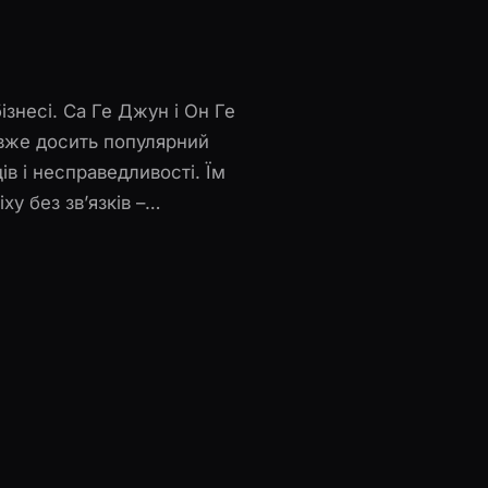
знесі. Са Ге Джун і Он Ге
е вже досить популярний
ів і несправедливості. Їм
у без зв’язків –