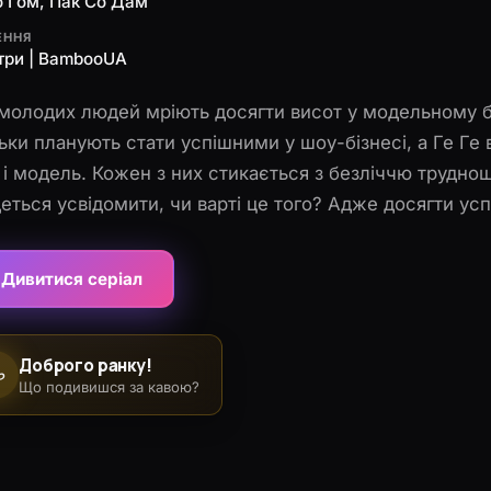
о Ґом, Пак Со Дам
ЕННЯ
три | BambooUA
молодих людей мріють досягти висот у модельному бі
льки планують стати успішними у шоу-бізнесі, а Ге Г
 і модель. Кожен з них стикається з безліччю труднощ
еться усвідомити, чи варті це того? Адже досягти успіх
ично неможливо.
Дивитися серіал
Доброго ранку!
☕
Що подивишся за кавою?