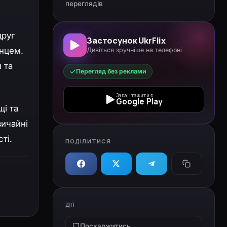
переглядів
друг
Застосунок UkrFlix
онцем.
Дивіться зручніше на телефоні
 та
Перегляд без реклами
Завантажити в
Google Play
щі та
вичайні
ті.
ПОДІЛИТИСЯ
ДІЇ
Поскаржитись