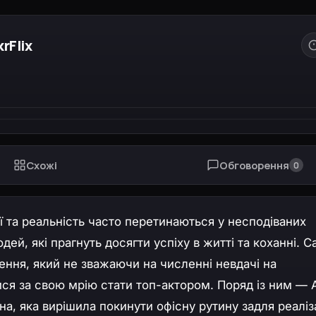
rFlix
Схожі
Обговорення
0
ії та реальність часто перетинаються у несподіваних
ей, які прагнуть досягти успіху в житті та коханні. С
ння, який не зважаючи на численні невдачі на
ися за свою мрію стати топ-актором. Поряд із ним — 
на, яка вирішила покинути офісну рутину задля реаліза