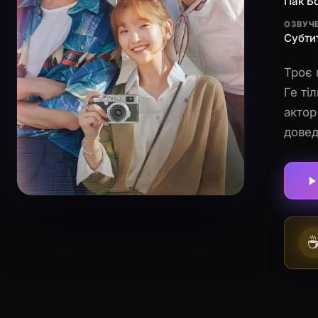
Пак Б
ОЗВУЧ
Субти
Троє 
Ге ті
актор
довед
практ