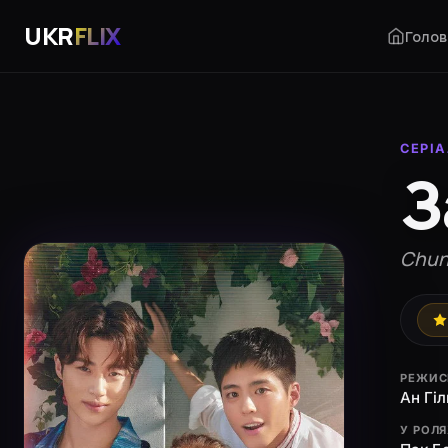
UKR
FLIX
Голов
СЕРІ
З
Chun
РЕЖИС
Ан Гіл
У РОЛ