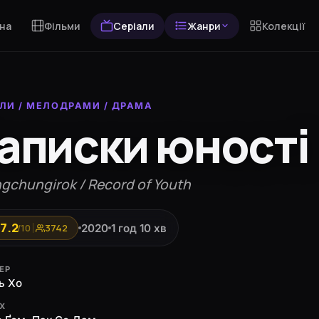
на
Фільми
Серіали
Жанри
Колекції
АЛИ
/
МЕЛОДРАМИ
/
ДРАМА
аписки юності
gchungirok / Record of Youth
7.2
2020
1 год 10 хв
/10
3742
ЕР
ь Хо
ЯХ