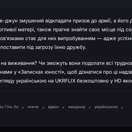
е-джун змушений відкладати призов до армії, а його 
огливої матері, також прагне знайти своє місце під с
ов’язками стає для них випробуванням — адже успіхи
 поставити під загрозу їхню дружбу.
рі на виживання? Чи зможуть вони подолати всі трудно
ами у «Записках юності», щоб дізнатися про ці надз
егляду українською на UKRFLIX безкоштовно у HD якос
,
,
,
,
,
Ан Гіль Хо
ніжне
вдвох
наодинці
українською