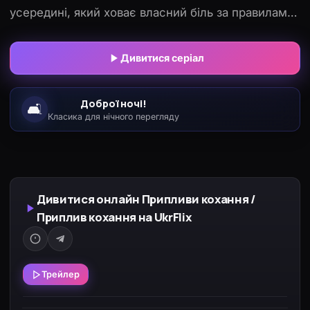
усередині, який ховає власний біль за правилами
та контролем. Кім Хе Джун — світла, талановита
студентка-мисткиня, що тягне на собі тягар
Дивитися серіал
щоденних проблем і потребує підтримки. Їхня
домовленість з самого початку виглядає суто
Доброї ночі!
🛋️
вигідною угодою, але спільні дні у віллі біля моря
Класика для нічного перегляду
поступово перетворюють дистанцію на
близькість. Турбота проявляється в дрібницях, а
самотність — у мовчанні. Та контракт не дозволяє
назвати почуття вголос. Коли випливають
Дивитися онлайн Припливи кохання /
приховані таємниці й минуле, їм доводиться
Приплив кохання на UkrFlix
обрати: жити за умовами угоди чи наважитися на
вільне кохання.
Трейлер