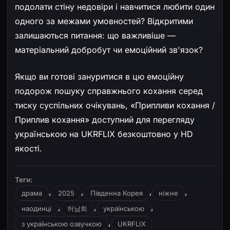
подолати стіну недовіри і навчитися любити один
одного за межами умовностей? Відкритими
залишаються питання: що важливіше —
матеріальний добробут чи емоційний зв'язок?
Якщо ви готові зануритися в цю емоційну
подорож пошуку справжнього кохання серед
тиску суспільних очікувань, «Припливи кохання /
Приплив кохання» доступний для перегляду
українською на UKRFLIX безкоштовно у HD
якості.
Теги:
,
,
,
,
драма
2025
Південна Корея
ніжне
,
,
,
наодинці
허남희
українською
,
з українською озвучкою
UKRFLIX