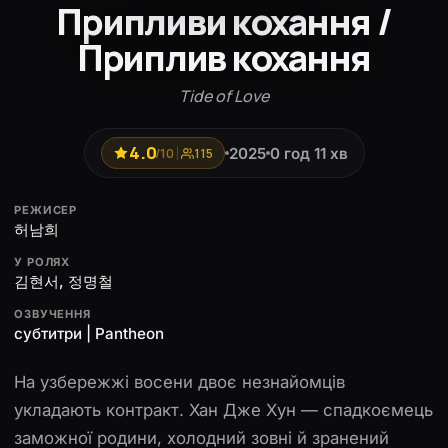
Припливи кохання /
Приплив кохання
Tide of Love
4.0
2025
0 год 11 хв
/10
115
РЕЖИСЕР
허남희
У РОЛЯХ
김현서, 정명철
ОЗВУЧЕННЯ
субтитри | Pantheon
На узбережжі восени двоє незнайомців
укладають контракт. Хан Дже Хун — спадкоємець
заможної родини, холодний зовні й зранений