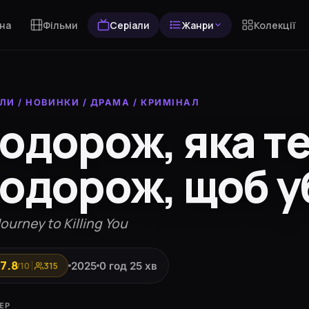
на
Фільми
Серіали
Жанри
Колекції
АЛИ
/
НОВИНКИ
/
ДРАМА
/
КРИМІНАЛ
одорож, яка теб
одорож, щоб у
ourney to Killing You
7.8
2025
0 год 25 хв
/10
315
ЕР