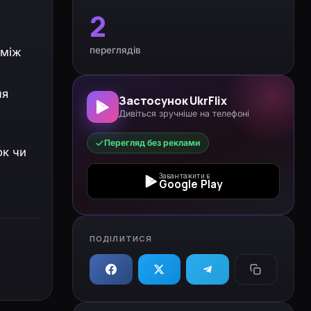
2
переглядів
 між
ля
Застосунок UkrFlix
Дивіться зручніше на телефоні
Перегляд без реклами
ок чи
Завантажити в
Google Play
ПОДІЛИТИСЯ