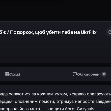
'є / Подорож, щоб убити тебе на UkrFlix
Схожі
Обговорення
0
зрада ховаються за кожним кутом, яскраво спалахують
 серцем, сповненим помсти, отримує непросте завдан
насправді його мета — знищити його. Ситуація