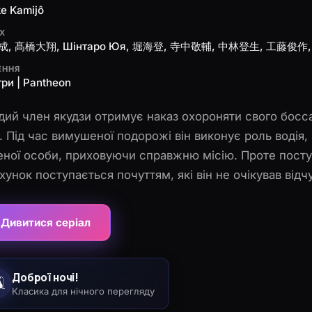
e Kamijô
ЯХ
, 髙橋大翔, Шінтаро Юя, 堀海登, 寺中敬輔, 中林登生, 工藤俊作, 
ЕННЯ
ри | Pantheon
ий член якудзи отримує наказ охороняти свого босс
. Під час вимушеної подорожі він виконує роль водія, 
еної особи, приховуючи справжню місію. Проте пост
хунок поступається почуттям, які він не очікував відч
матичний лідер, якого поважають усі. У світі зради і 
ється перед вибором: виконати наказ чи врятувати тог
Дивитися серіал
а стає випробуванням, де кожен крок наближає до н
Доброї ночі!
️
Класика для нічного перегляду