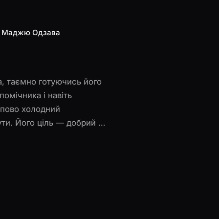
Маджю Одзава
а, таємно готуючись його
помічника і навіть
упово холодний
ути. Його ціль — добрий і
боротьби за владу герой
о, кого почав кохати.
еминучого рішення.