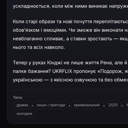
ускладнюється, коли між ними виникає напруже
Коли старі образи та нові почуття переплітаютьс
обов'язком і емоціями. Чи зможе він виконати 
невблаганно спливає, а ставки зростають — якщ
нього та всіх навколо.
Тепер у руках Кінджі не лише життя Рена, але 
палке бажання? UKRFLIX пропонує «Подорож, як
українською — з якісною озвучкою та без обме
Теги:
,
,
,
,
драма
екшн і пригоди
кримінальний
2025
холодне