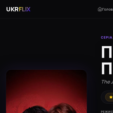
UKR
FLIX
Голов
СЕРІ
П
П
The J
РЕЖИС