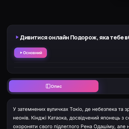
Дивитися онлайн Подорож, яка тебе вб
Основний
Опис
У затемнених вуличках Токіо, де небезпека та 
неонів. Кінджі Катаока, досвідчений японець з
охороняти свого підлеглого Рена Одашіму, але 