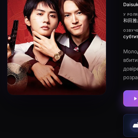
Daisuk
У РОЛ
和田雅成
ОЗВУЧ
субтит
Молод
вбити
довір
розра
хариз
опиня
Дорог
🛋