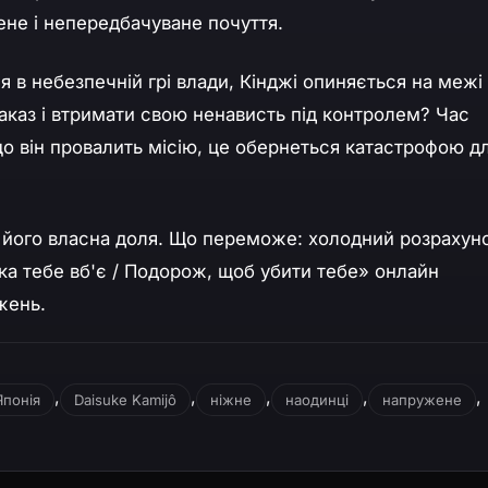
не і непередбачуване почуття.
я в небезпечній грі влади, Кінджі опиняється на межі
наказ і втримати свою ненависть під контролем? Час
о він провалить місію, це обернеться катастрофою д
й його власна доля. Що переможе: холодний розрахун
а тебе вб'є / Подорож, щоб убити тебе» онлайн
жень.
,
,
,
,
,
Японія
Daisuke Kamijô
ніжне
наодинці
напружене