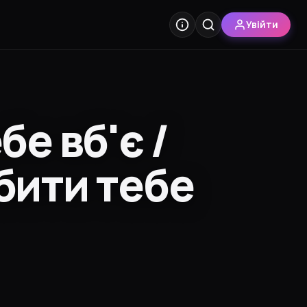
Увійти
е вб'є /
бити тебе