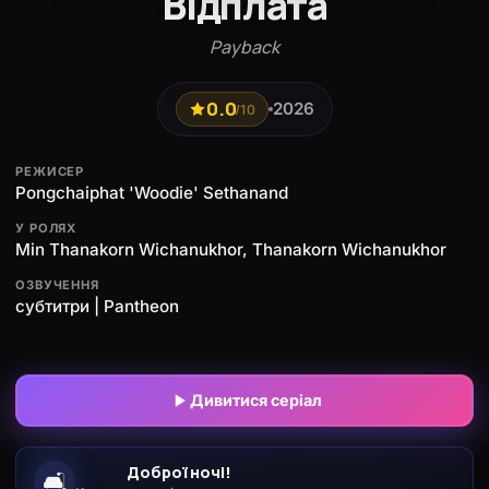
Відплата
Payback
0.0
2026
/10
РЕЖИСЕР
Pongchaiphat 'Woodie' Sethanand
У РОЛЯХ
Min Thanakorn Wichanukhor, Thanakorn Wichanukhor
ОЗВУЧЕННЯ
субтитри | Pantheon
Дивитися серіал
Доброї ночі!
🛋️