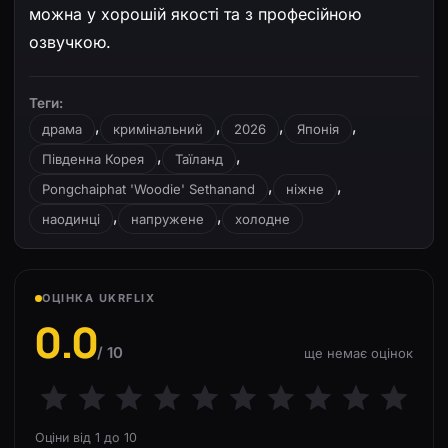
можна у хорошій якості та з професійною
озвучкою.
Теги:
,
,
,
,
драма
кримінальний
2026
Японія
,
,
Південна Корея
Таїланд
,
,
Pongchaiphat 'Woodie' Sethanand
ніжне
,
,
наодинці
напружене
холодне
ОЦІНКА UKRFLIX
0.0
/ 10
ще немає оцінок
Оціни від 1 до 10