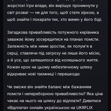
жорстокі ігри влади, він вирішує проникнути у
світ розваг — не для того, щоб стати зіркою, а
щоб знайти і покарати тих, хто винен у його біді.
Загадкова привабливість потужного керівника
заважає йому зосередитися на планах помсти.
Залежність між ними зростає, як полум'я в
серці, ставлячи під загрозу не лише його місію,
а й усе, що залишилося від колишнього життя.
Кожен крок на цьому небезпечному шляху
відкриває нові таємниці і перешкоди.
Чи зможе він знайти баланс між бажанням
помсти і непереборною привабливістю? Яка ціна
чекає на нього на шляху до відплати? Дивитися
«Відплата» онлайн українською на UKRFLIX