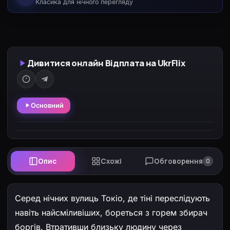
Класика для нічного перегляду
Дивитися онлайн Відплата на UkrFlix
Основний
Опис
Схожі
Обговорення
0
Серед нічних вулиць Токіо, де тіні переслідують
навіть найсміливіших, бореться з горем збирач
боргів. Втративши близьку людину через