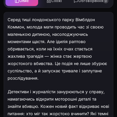
Опис
Схожі
Обговорення
0
Серед тиші лондонського парку Вімблдон
Коммон, молода мати проводить час зі своєю
маленькою дитиною, насолоджуючись
моментами щастя. Але ідилія раптово
обривається, коли на їхніх очах стається
жахлива трагедія — жінка стає жертвою
жорстокого вбивства. Це подія не лише збурює
суспільство, а й запускає тривале і заплутане
розслідування.
Детективи і журналісти занурюються у справу,
намагаючись відкрити моторошні деталі та
знайти вбивцю. Кожен новий факт відкриває нові
питання: хто міг так жорстоко вчинити? Які темні