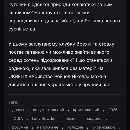
куточки людської природи ховаються за цим
злочином? На кону стоїть не тільки
справедливість для загиблої, а й безпека всього
суспільства.
У цьому заплутаному клубку брехні та страху
постає питання: чи можливо знайти винного
серед сотень підозрюваних? І що станеться з
родиною, яка залишилася без матері? На
UKRFLIX «Убивство Рейчел Нікелл» можна
дивитися онлайн українською у зручний час.
Теги:
,
,
,
драма
документальний
кримінальний
2026
,
,
,
,
,
США
Lucy Bowden
ніжне
наодинці
,
,
,
,
розумне
напружене
холодне
українською