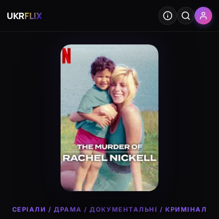
UKR
FLIX
СЕРІАЛИ
/
ДРАМА
/
ДОКУМЕНТАЛЬНІ
/
КРИМІНАЛ