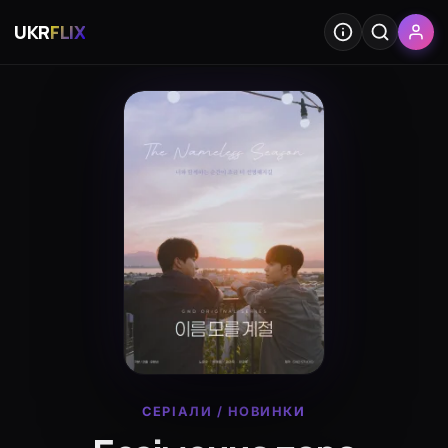
UKR
FLIX
СЕРІАЛИ
/
НОВИНКИ