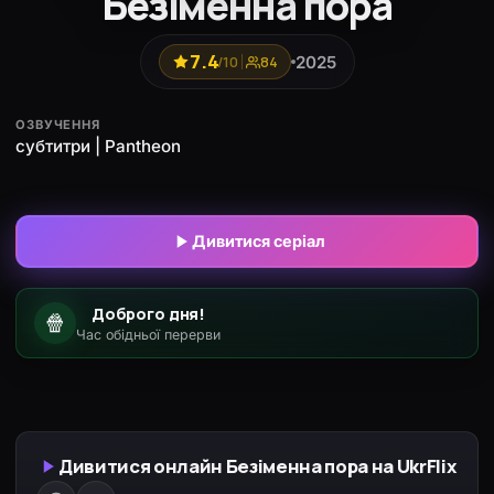
Безіменна пора
7.4
2025
/10
84
ОЗВУЧЕННЯ
субтитри | Pantheon
Дивитися серіал
Доброго дня!
🍿
Час обідньої перерви
Дивитися онлайн Безіменна пора на UkrFlix