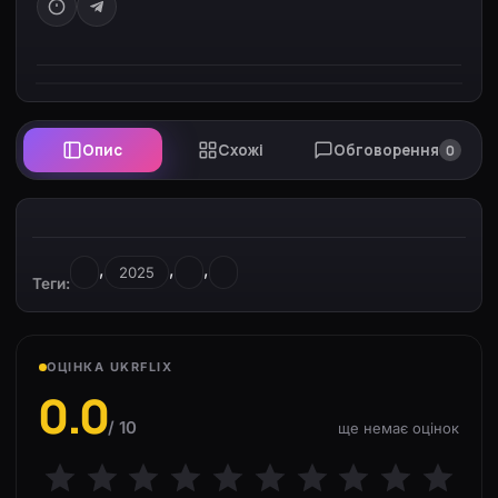
Опис
Схожі
Обговорення
0
Натисніть на джерело вище, щоб почати
перегляд
,
,
,
2025
Теги:
ОЦІНКА UKRFLIX
0.0
/ 10
ще немає оцінок