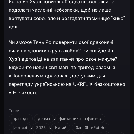
Яо та Ян Хуэй повинні об'єднати свої сили та
подолати численні небезпеки, щоб не лише
врятувати себе, але й розгадати таємницю їхньої
долі.
Чи зможе Тянь Яо повернути свої драконячі
сили і відновити віру в любов? Чи знайде Ян
Хуэй відповіді на запитання про своє минуле?
Відкрийте новий світ магії та пригод разом із
«Поверненням дракона», доступним для
перегляду українською на UKRFLIX безкоштовно
у HD якості.
Теги:
,
,
,
пригоди
драма
фантастика та фентезі
,
,
,
,
фентезі
2023
Китай
Sam Shu-Pui Ho