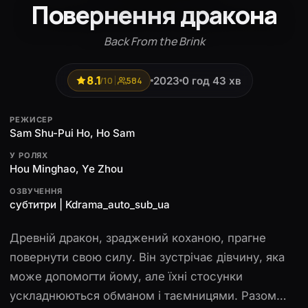
Повернення дракона
Back From the Brink
8.1
2023
0 год 43 хв
/10
584
РЕЖИСЕР
Sam Shu-Pui Ho, Ho Sam
У РОЛЯХ
Hou Minghao, Ye Zhou
ОЗВУЧЕННЯ
субтитри | Kdrama_auto_sub_ua
Древній дракон, зраджений коханою, прагне
повернути свою силу. Він зустрічає дівчину, яка
може допомогти йому, але їхні стосунки
ускладнюються обманом і таємницями. Разом