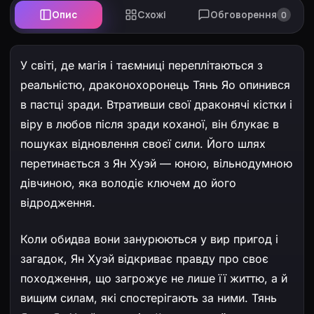
Опис
Схожі
Обговорення
0
У світі, де магія і таємниці переплітаються з
реальністю, драконохоронець Тянь Яо опинився
в пастці зради. Втративши свої драконячі кістки і
віру в любов після зради коханої, він блукає в
пошуках відновлення своєї сили. Його шлях
перетинається з Ян Хуэй — юною, вільнодумною
дівчиною, яка володіє ключем до його
відродження.
Коли обидва вони занурюються у вир пригод і
загадок, Ян Хуэй відкриває правду про своє
походження, що загрожує не лише її життю, а й
вищим силам, які спостерігають за ними. Тянь