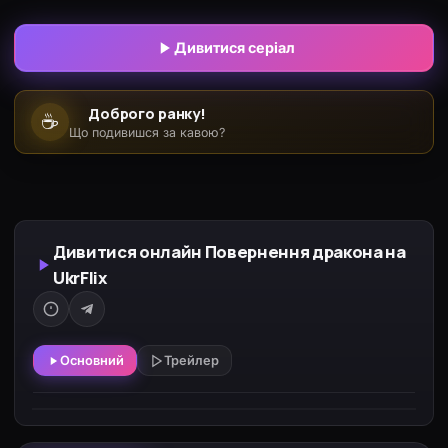
вони проходять шлях від недовіри до близькості.
Це історія про помсту, долю і кохання.
Дивитися серіал
Доброго ранку!
☕
Що подивишся за кавою?
Дивитися онлайн Повернення дракона на
UkrFlix
Основний
Трейлер