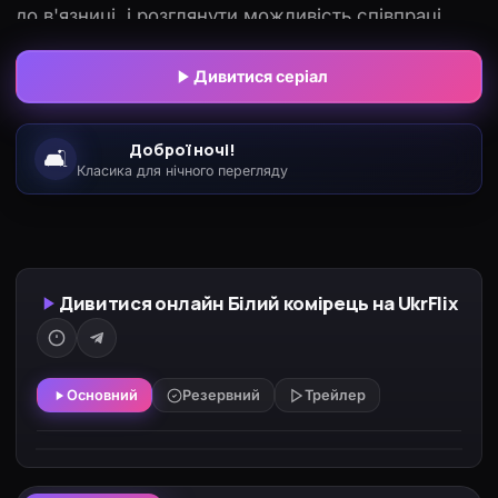
до в'язниці, і розглянути можливість співпраці.
Адже Ніл міг би допомогти зловити самих
Дивитися серіал
«елітних» злочинців, «білих комірців» злочинного
світу. Пітер, розуміючи, що інтуїція і злочинний
досвід Ніла, яких немає у законослухняного
Доброї ночі!
🛋️
агента, можуть стати гарною підмогою в боротьбі
Класика для нічного перегляду
з криміналом, погоджується.
Дивитися онлайн Білий комірець на UkrFlix
Основний
Резервний
Трейлер