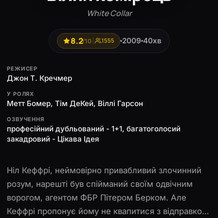
White Collar
8.2
2009
40хв
/10
1555
РЕЖИСЕР
Джон Т. Кречмер
У РОЛЯХ
Метт Бомер, Тім ДеКей, Віллі Гарсон
ОЗВУЧЕННЯ
професійний дубльований - 1+1, багатоголосий
закадровий - Цікава Ідея
Ніл Кеффрі, неймовірно привабливий злочинний
розум, нарешті був спійманий своїм одвічним
ворогом, агентом ФБР Пітером Берком. Але
Кеффрі пропонує йому не квапитися з відправкою