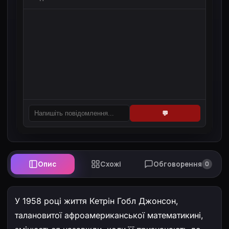
💬
Опис
Схожі
Обговорення
0
У 1958 році життя Кетрін Гобл Джонсон,
талановитої афроамериканської математикині,