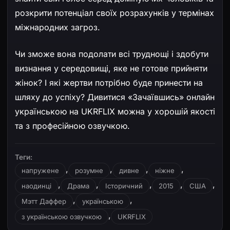
розкрити потенціал своїх розрахунків у термінах
міжнародних загроз.
Чи зможе вона подолати всі труднощі і здобути
визнання у середовищі, яке не готове прийняти
жінок? І які жертви потрібно буде принести на
шляху до успіху? Дивитися «Зачаївшись» онлайн
українською на UKRFLIX можна у хорошій якості
та з професійною озвучкою.
Теги:
,
,
,
,
напружене
розумне
дивне
ніжне
,
,
,
,
,
наодинці
Драма
Історичний
2015
США
,
,
Мэтт Даффер
українською
,
з українською озвучкою
UKRFLIX