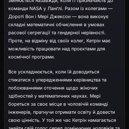
змінюється назавжди, коли її призначають до
команди NASA у Ланґлі. Разом із колегами —
Дороті Вон і Мері Джексон — вона виконує
складні математичні обчислення в умовах
расової сегрегації та гендерної нерівності.
Проте, на відміну від своїх колег, Кетрін має
можливість працювати над проєктами для
космічної програми.
Все ускладнюється, коли їй доводиться
стикатися з упередженнями керівництва та
побоюваннями оточення щодо жіночих
здібностей у математичних науках. Мері
бореться за своє місце в чоловічій команді
інженерів, прагнучи отримати освіту й довести
свою цінність. У той же час Кетрін намагається
знайти свій голос серед домінуючих чоловіків та