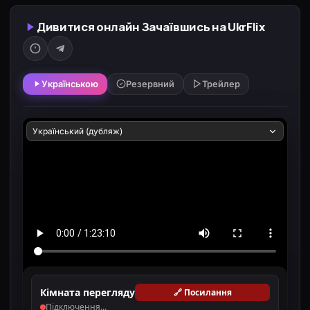
Дивитися онлайн Зачаївшись на UkrFlix
Українською
Резервний
Трейлер
Кімната перегляду
🔗 Посилання
Підключення...