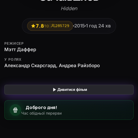
Hidden
7.8
2015
1 год 24 хв
/10
285729
РЕЖИСЕР
Мэтт Даффер
У РОЛЯХ
Александр Скарсгард, Андреа Райзборо
Дивитися фільм
Доброго дня!
🍿
Час обідньої перерви