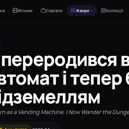
на
Фільми
Серіали
Жанри
Колекції
Е
 переродився в
втомат і тепер
ідземеллям
rn as a Vending Machine, I Now Wander the Dung