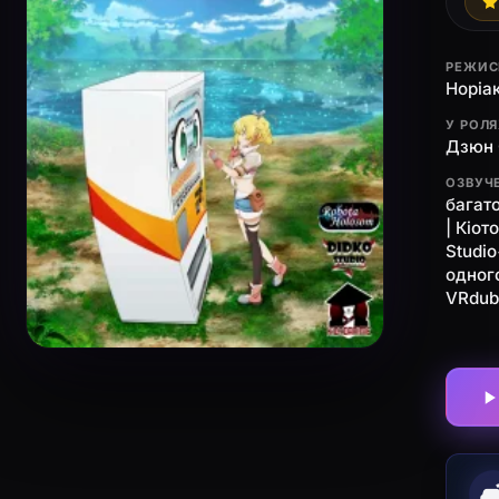
РЕЖИС
Норіак
У РОЛ
Дзюн 
ОЗВУЧ
багат
| Кіот
Studi
одног
VRdub
🛋