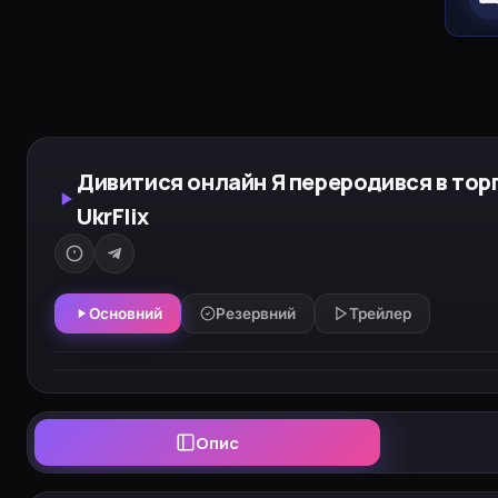
Дивитися онлайн Я переродився в тор
UkrFlix
Основний
Резервний
Трейлер
Опис