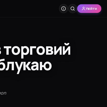
Увійти
 торговий
 блукаю
eon