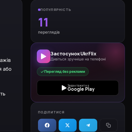
ПОПУЛЯРНІСТЬ
11
переглядів
Застосунок UkrFlix
Дивіться зручніше на телефоні
нажів
я або
Перегляд без реклами
Завантажити в
Google Play
ить
ПОДІЛИТИСЯ