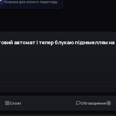
Класика для нічного перегляду
говий автомат і тепер блукаю підземеллям на
Схожі
Обговорення
0