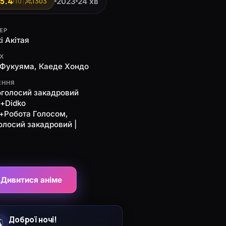
5.4
2023
24 хв
/10
1303
ЕР
і Акітая
ЯХ
Фукуяма, Каеде Хондо
ЕННЯ
оголосий закадровий
о+Didko
o+Робота Голосом,
олосий закадровий |
Дивитися аніме
Доброї ночі!
️