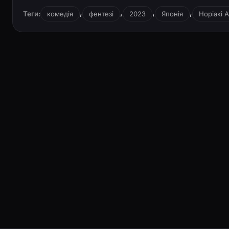
,
,
,
,
Теги:
комедія
фентезі
2023
Японія
Норіакі А