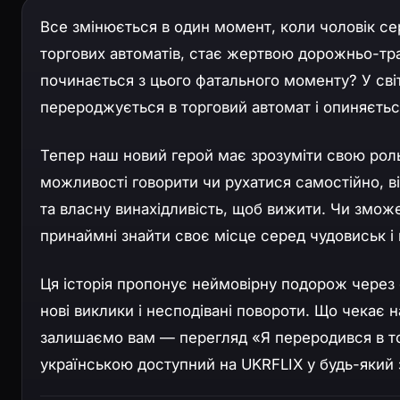
Все змінюється в один момент, коли чоловік се
торгових автоматів, стає жертвою дорожньо-тра
починається з цього фатального моменту? У світі
перероджується в торговий автомат і опиняєтьс
Тепер наш новий герой має зрозуміти свою роль
можливості говорити чи рухатися самостійно, в
та власну винахідливість, щоб вижити. Чи змож
принаймні знайти своє місце серед чудовиськ і 
Ця історія пропонує неймовірну подорож через с
нові виклики і несподівані повороти. Що чекає н
залишаємо вам — перегляд «Я переродився в то
українською доступний на UKRFLIX у будь-який