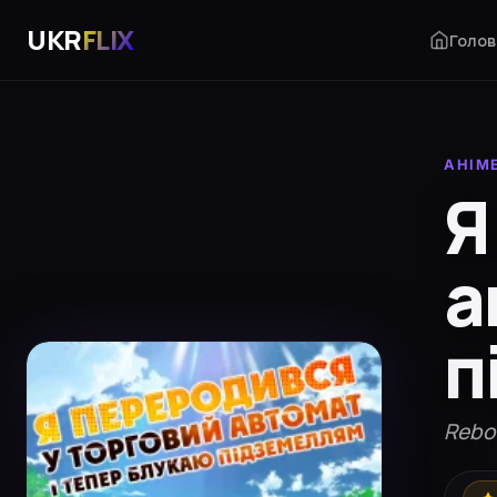
UKR
FLIX
Голов
АНІМ
Я
а
п
Rebo