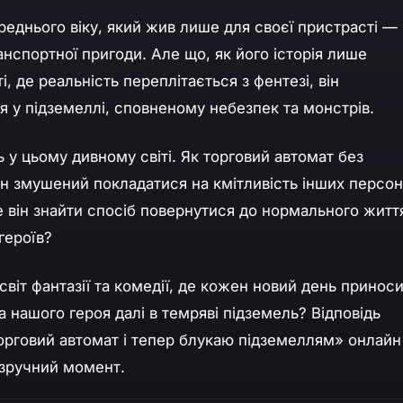
реднього віку, який жив лише для своєї пристрасті —
нспортної пригоди. Але що, як його історія лише
, де реальність переплітається з фентезі, він
я у підземеллі, сповненому небезпек та монстрів.
 у цьому дивному світі. Як торговий автомат без
ін змушений покладатися на кмітливість інших персо
е він знайти спосіб повернутися до нормального житт
героїв?
віт фантазії та комедії, де кожен новий день принос
а нашого героя далі в темряві підземель? Відповідь
рговий автомат і тепер блукаю підземеллям» онлайн
 зручний момент.